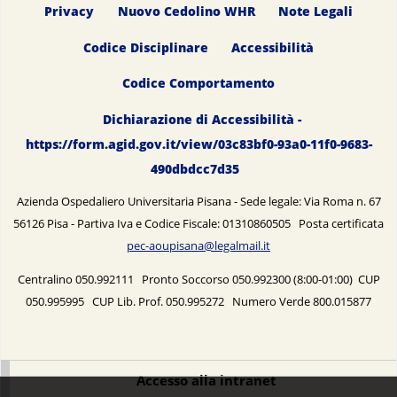
Privacy
Nuovo Cedolino WHR
Note Legali
Codice Disciplinare
Accessibilità
Codice Comportamento
Dichiarazione di Accessibilità -
https://form.agid.gov.it/view/03c83bf0-93a0-11f0-9683-
490dbdcc7d35
Azienda Ospedaliero Universitaria Pisana - Sede legale: Via Roma n. 67
56126 Pisa - Partiva Iva e Codice Fiscale: 01310860505 Posta certificata
pec-aoupisana@legalmail.it
Centralino 050.992111 Pronto Soccorso 050.992300 (8:00-01:00) CUP
050.995995 CUP Lib. Prof. 050.995272 Numero Verde 800.015877
Accesso alla intranet