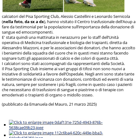
calciatori del Pisa Sporting Club, Alessio Castellini e Leonardo Sernicola
(
nella foto, da sx a dx
), hanno visitato il Centro trasfusionale dell’Aoup a
fare da testimonial per la popolazione sull’importanza della donazione di
sangue ed emocomponenti.
E' stata quindi una mattinata in nerazzurro per lo staff dell’Unità
operativa di Medicina trasfusionale e biologia dei trapianti, diretta da
Alessandro Mazzoni, e per le associazioni dei donatori, che hanno accolto
i beniamini della squadra del cuore che in questi mesi stanno facendo
sognare tutti gli appassionati di calcio e dei colori di questa città.
I calciatori sono stati accompagnati da rappresentanti della Società.
Il Pisa Sporting Club insieme ai vari gruppi di tifosi non sono nuovi a
iniziative di solidarietà a favore dell’Ospedale. Negli anni sono state tante
le testimonianze di vicinanza con donazioni, contributi ed eventi di varia
natura, sempre per sostenere i più fragili, come in questo caso i pazienti
che necessitano di trasfusioni di sangue e piastrine o di terapie con
emoderivati o trapianti di organo o midollo osseo.
(pubblicato da Emanuela del Mauro, 21 marzo 2025)