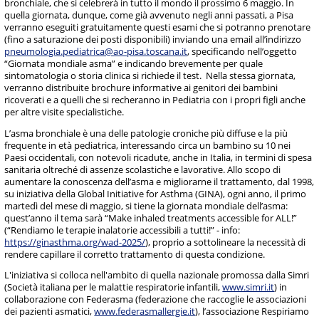
bronchiale, che si celebrerà in tutto il mondo il prossimo 6 maggio. In
quella giornata, dunque, come già avvenuto negli anni passati, a Pisa
verranno eseguiti gratuitamente questi esami che si potranno prenotare
(fino a saturazione dei posti disponibili) inviando una email all’indirizzo
pneumologia.pediatrica@ao-pisa.toscana.it
, specificando nell’oggetto
“Giornata mondiale asma” e indicando brevemente per quale
sintomatologia o storia clinica si richiede il test. Nella stessa giornata,
verranno distribuite brochure informative ai genitori dei bambini
ricoverati e a quelli che si recheranno in Pediatria con i propri figli anche
per altre visite specialistiche.
L’asma bronchiale è una delle patologie croniche più diffuse e la più
frequente in età pediatrica, interessando circa un bambino su 10 nei
Paesi occidentali, con notevoli ricadute, anche in Italia, in termini di spesa
sanitaria oltreché di assenze scolastiche e lavorative. Allo scopo di
aumentare la conoscenza dell’asma e migliorarne il trattamento, dal 1998,
su iniziativa della Global Initiative for Asthma (GINA), ogni anno, il primo
martedì del mese di maggio, si tiene la giornata mondiale dell’asma:
quest’anno il tema sarà “Make inhaled treatments accessible for ALL!”
(“Rendiamo le terapie inalatorie accessibili a tutti!” - info:
https://ginasthma.org/wad-2025/
), proprio a sottolineare la necessità di
rendere capillare il corretto trattamento di questa condizione.
L'iniziativa si colloca nell'ambito di quella nazionale promossa dalla Simri
(Società italiana per le malattie respiratorie infantili,
www.simri.it
) in
collaborazione con Federasma (federazione che raccoglie le associazioni
dei pazienti asmatici,
www.federasmallergie.it
), l’associazione Respiriamo