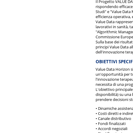
Il Progetto VALUE DA
rispondendo efficacem
Studi" e "Value Data 
efficienza operativa,
Value Data rappresent
lavorativi in sanità,
"Algorithmic Managem
Commissione Europea 
Sulla base dei risult
principi Value Data all
dell'innovazione terap
OBIETTIVI SPECI
Value Data Horizon si
un'opportunità per tu
l'innovazione terape
necessita di una prog
L'obiettivo principal
disponibilità) su una
prendere decisioni str
• Dinamiche assistenz
• Costi diretti e indire
• Canale distributivo
• Fondi finalizzati
• Accordi negoziali