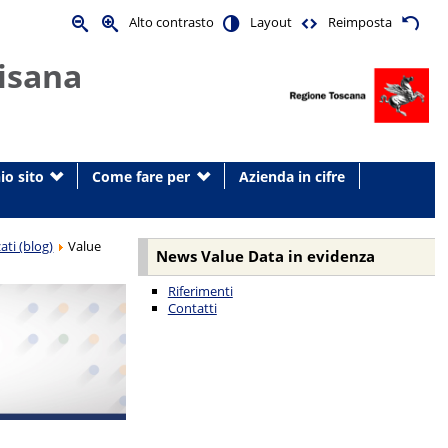
Alto contrasto
Layout
Reimposta
isana
io sito
Come fare per
Azienda in cifre
ati (blog)
Value
News Value Data in evidenza
Riferimenti
Contatti