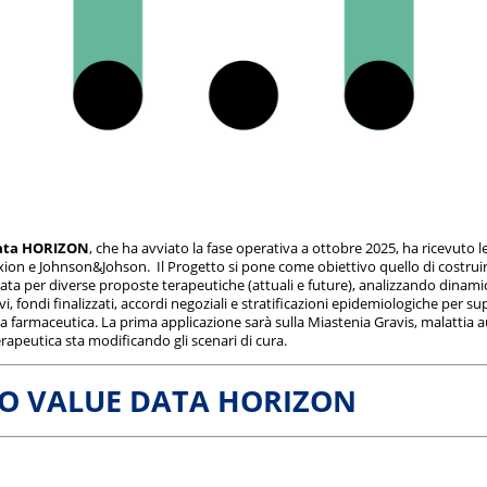
Data HORIZON
, che ha avviato la fase operativa a ottobre 2025, ha ricevuto l
on e Johnson&Johson. Il Progetto si pone come obiettivo quello di costruire
data per diverse proposte terapeutiche (attuali e future), analizzando dinamic
tivi, fondi finalizzati, accordi negoziali e stratificazioni epidemiologiche per s
sa farmaceutica. La prima applicazione sarà sulla Miastenia Gravis, malatti
rapeutica sta modificando gli scenari di cura.
O VALUE DATA HORIZON