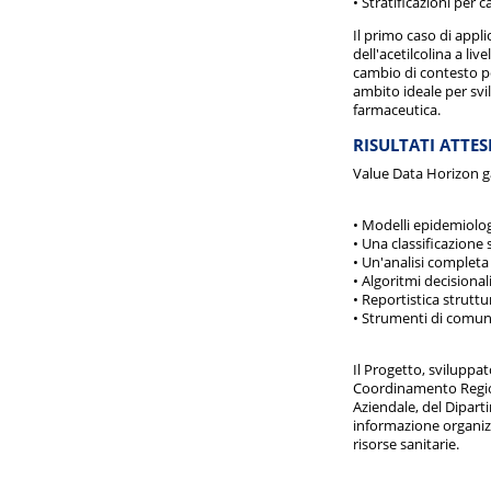
• Stratificazioni per 
Il primo caso di appl
dell'acetilcolina a l
cambio di contesto p
ambito ideale per sv
farmaceutica.
RISULTATI ATTES
Value Data Horizon g
• Modelli epidemiologi
• Una classificazione
• Un'analisi completa d
• Algoritmi decisiona
• Reportistica struttu
• Strumenti di comuni
Il Progetto, sviluppa
Coordinamento Regiona
Aziendale, del Dipart
informazione organizz
risorse sanitarie.