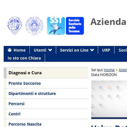
Azienda
Home
Utenti
Servizi on Line
URP
Soci
Io sto con Chiara
Sei qui:
Home
Azie
Diagnosi e Cura
Data HORIZON
Pronto Soccorso
Dipartimenti e strutture
.
Percorsi
Centri
Percorso Nascita