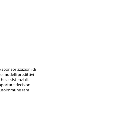
e sponsorizzazioni di
 modelli predittivi
he assistenziali,
upportare decisioni
a autoimmune rara