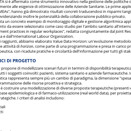
TA si è affermato come strumento innovativo nella gestione delle politiche 
ente alle esigenze di ottimizzazione delle Aziende Sanitarie. Le prime appli
MEAs", hanno già dimostrato risultati concreti traducendosi in risparmi tangi
 evidenziando inoltre le potenzialità della collaborazione pubblico-privato.
a un concreto esempio di monitoraggio digitale e gestione algoritmica appli
 tanto da essere selezionato come caso studio per l'ambito sanitario all'intern
ent practices in regular workplaces", redatta congiuntamente dal Joint Res
e dall'International Labour Organization.
ati raggiunti, abbiamo elaborato Value Data Horizon: un'evoluzione metodolog
e attività di
horizon
, come parte di una programmazione e presa in carico pr
eutica, con ricadute pratiche e circolarità dell'informazione per tutti gli sta
FICI DI PROGETTO
 propone di modellizzare scenari futuri in termini di disponibilità terapeut
tti i soggetti coinvolti: pazienti, sistema sanitario e aziende farmaceutiche.
utica rappresenta sempre più un cambio di paradigma, la dimensione "spesa
rammazione delle risorse proattiva e strategica.
e è costruire una modellizzazione di diverse proposte terapeutiche (presenti
 base epidemiologica e di farmaco-utilizzazione (real world data), per proietta
ategiche. I criteri di analisi includono:
iali
tti