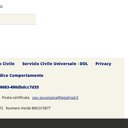
co
o Civile
Servizio Civile Universale - DOL
Privacy
dice Comportamento
0-9683-490dbdcc7d35
5 Posta certificata
pec-aoupisana@legalmail.it
5272 Numero Verde 800.015877