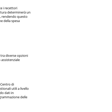
 i recettori
futura determinerà un
e, rendendo questo
e della spesa
 tra diverse opzioni
o assistenziale
 Centro di
onali utili a livello
do dati in
rogrammazione delle