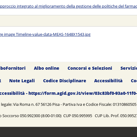
pproccio integrato al miglioramento della gestione delle politiche del farma
lboFornitori
Albo online
Concorsi e Selezioni
Servizi
R
Note Legali
Codice Disciplinare
Accessibilità
Co
ccessibilità - https://form.agid.gov.it/view/03c83bf0-93a0-11f
legale: Via Roma n. 67 56126 Pisa - Partiva Iva e Codice Fiscale: 0131086050
o Soccorso 050.992300 (8:00-01:00) CUP 050.995995 CUP Lib. Prof. 050.99