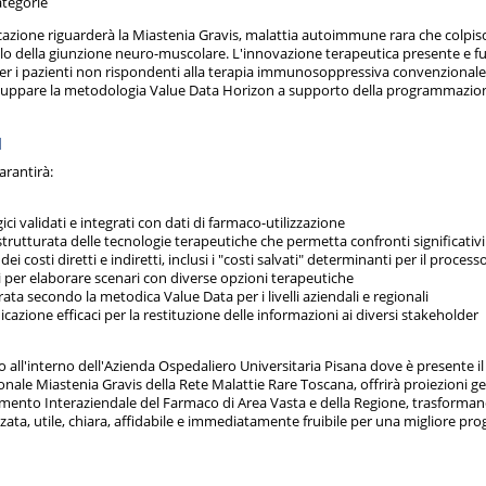
categorie
icazione riguarderà la Miastenia Gravis, malattia autoimmune rara che colpisce
ivello della giunzione neuro-muscolare. L'innovazione terapeutica presente e 
er i pazienti non rispondenti alla terapia immunosoppressiva convenzional
iluppare la metodologia Value Data Horizon a supporto della programmazion
I
arantirà:
ci validati e integrati con dati di farmaco-utilizzazione
 strutturata delle tecnologie terapeutiche che permetta confronti significativi
ei costi diretti e indiretti, inclusi i "costi salvati" determinanti per il process
li per elaborare scenari con diverse opzioni terapeutiche
rata secondo la metodica Value Data per i livelli aziendali e regionali
cazione efficaci per la restituzione delle informazioni ai diversi stakeholder
to all'interno dell'Azienda Ospedaliero Universitaria Pisana dove è presente il
le Miastenia Gravis della Rete Malattie Rare Toscana, offrirà proiezioni gesti
imento Interaziendale del Farmaco di Area Vasta e della Regione, trasforman
ata, utile, chiara, affidabile e immediatamente fruibile per una migliore p