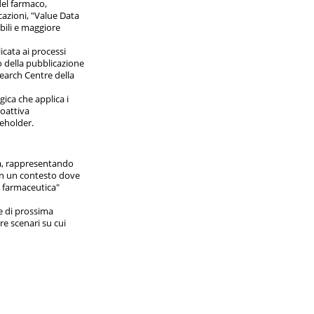
del farmaco,
cazioni, "Value Data
bili e maggiore
cata ai processi
o della pubblicazione
earch Centre della
ica che applica i
oattiva
keholder.
ica, rappresentando
 In un contesto dove
 farmaceutica"
 e di prossima
re scenari su cui