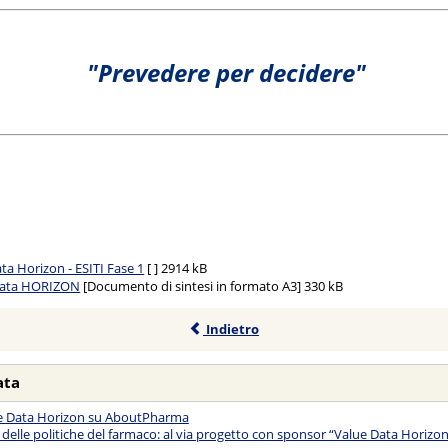
"Prevedere per decidere"
ta Horizon - ESITI Fase 1
[ ]
2914 kB
Data HORIZON
[Documento di sintesi in formato A3]
330 kB
Indietro
ata
ue Data Horizon su AboutPharma
delle politiche del farmaco: al via progetto con sponsor “Value Data Horizon