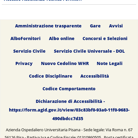
Amministrazione trasparente
Gare
Avvisi
AlboFornitori
Albo online
Concorsi e Selezioni
Servizio Civile
Servizio Civile Universale - DOL
Privacy
Nuovo Cedolino WHR
Note Legali
Codice Disciplinare
Accessibilità
Codice Comportamento
Dichiarazione di Accessibilità -
https://form.agid.gov.it/view/03c83bf0-93a0-11f0-9683-
490dbdcc7d35
Azienda Ospedaliero Universitaria Pisana - Sede legale: Via Roma n. 67
56126 Pisa - Partiva Iva e Codice Fiscale: 01310860505 Posta certificata