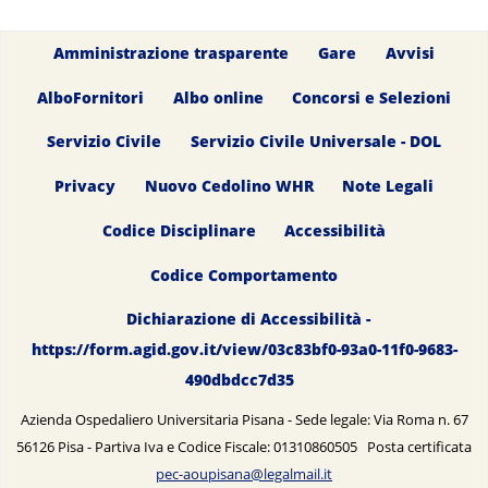
Amministrazione trasparente
Gare
Avvisi
AlboFornitori
Albo online
Concorsi e Selezioni
Servizio Civile
Servizio Civile Universale - DOL
Privacy
Nuovo Cedolino WHR
Note Legali
Codice Disciplinare
Accessibilità
Codice Comportamento
Dichiarazione di Accessibilità -
https://form.agid.gov.it/view/03c83bf0-93a0-11f0-9683-
490dbdcc7d35
Azienda Ospedaliero Universitaria Pisana - Sede legale: Via Roma n. 67
56126 Pisa - Partiva Iva e Codice Fiscale: 01310860505 Posta certificata
pec-aoupisana@legalmail.it