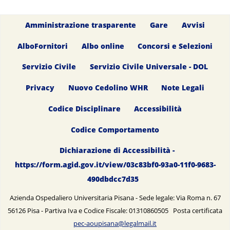
Amministrazione trasparente
Gare
Avvisi
AlboFornitori
Albo online
Concorsi e Selezioni
Servizio Civile
Servizio Civile Universale - DOL
Privacy
Nuovo Cedolino WHR
Note Legali
Codice Disciplinare
Accessibilità
Codice Comportamento
Dichiarazione di Accessibilità -
https://form.agid.gov.it/view/03c83bf0-93a0-11f0-9683-
490dbdcc7d35
Azienda Ospedaliero Universitaria Pisana - Sede legale: Via Roma n. 67
56126 Pisa - Partiva Iva e Codice Fiscale: 01310860505 Posta certificata
pec-aoupisana@legalmail.it