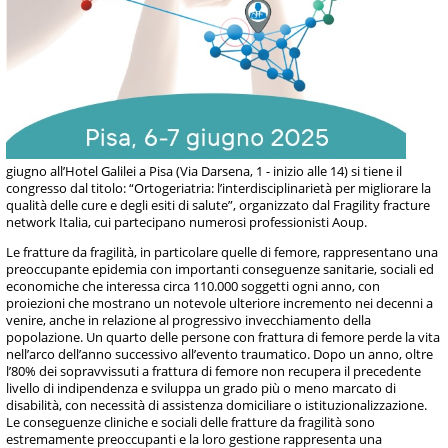
giugno all’Hotel Galilei a Pisa (Via Darsena, 1 - inizio alle 14) si tiene il
congresso dal titolo: “Ortogeriatria: l’interdisciplinarietà per migliorare la
qualità delle cure e degli esiti di salute”, organizzato dal Fragility fracture
network Italia, cui partecipano numerosi professionisti Aoup.
Le fratture da fragilità, in particolare quelle di femore, rappresentano una
preoccupante epidemia con importanti conseguenze sanitarie, sociali ed
economiche che interessa circa 110.000 soggetti ogni anno, con
proiezioni che mostrano un notevole ulteriore incremento nei decenni a
venire, anche in relazione al progressivo invecchiamento della
popolazione. Un quarto delle persone con frattura di femore perde la vita
nell’arco dell’anno successivo all’evento traumatico. Dopo un anno, oltre
l’80% dei sopravvissuti a frattura di femore non recupera il precedente
livello di indipendenza e sviluppa un grado più o meno marcato di
disabilità, con necessità di assistenza domiciliare o istituzionalizzazione.
Le conseguenze cliniche e sociali delle fratture da fragilità sono
estremamente preoccupanti e la loro gestione rappresenta una