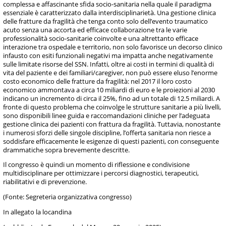
complessa e affascinante sfida socio-sanitaria nella quale il paradigma
essenziale è caratterizzato dalla interdisciplinarietà. Una gestione clinica
delle fratture da fragilità che tenga conto solo dell’evento traumatico
acuto senza una accorta ed efficace collaborazione tra le varie
professionalità socio-sanitarie coinvolte e una altrettanto efficace
interazione tra ospedale e territorio, non solo favorisce un decorso clinico
infausto con esiti funzionali negativi ma impatta anche negativamente
sulle limitate risorse del SSN. Infatti, oltre ai costi in termini di qualità di
vita del paziente e dei familiari/caregiver, non può essere eluso l’enorme
costo economico delle fratture da fragilità: nel 2017 il loro costo
economico ammontava a circa 10 miliardi di euro e le proiezioni al 2030
indicano un incremento di circa il 25%, fino ad un totale di 12.5 miliardi. A
fronte di questo problema che coinvolge le strutture sanitarie a più livelli,
sono disponibili linee guida e raccomandazioni cliniche per l’adeguata
gestione clinica dei pazienti con frattura da fragilità. Tuttavia, nonostante
i numerosi sforzi delle singole discipline, l’offerta sanitaria non riesce a
soddisfare efficacemente le esigenze di questi pazienti, con conseguente
drammatiche sopra brevemente descritte.
Il congresso è quindi un momento di riflessione e condivisione
multidisciplinare per ottimizzare i percorsi diagnostici, terapeutici,
riabilitativi e di prevenzione.
(Fonte: Segreteria organizzativa congresso)
In allegato la locandina