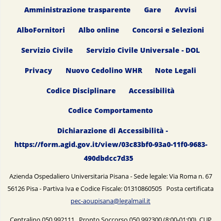
Amministrazione trasparente
Gare
Avvisi
AlboFornitori
Albo online
Concorsi e Selezioni
Servizio Civile
Servizio Civile Universale - DOL
Privacy
Nuovo Cedolino WHR
Note Legali
Codice Disciplinare
Accessibilità
Codice Comportamento
Dichiarazione di Accessibilità -
https://form.agid.gov.it/view/03c83bf0-93a0-11f0-9683-
490dbdcc7d35
Azienda Ospedaliero Universitaria Pisana - Sede legale: Via Roma n. 67
56126 Pisa - Partiva Iva e Codice Fiscale: 01310860505 Posta certificata
pec-aoupisana@legalmail.it
Centralino 050.992111 Pronto Soccorso 050.992300 (8:00-01:00) CUP