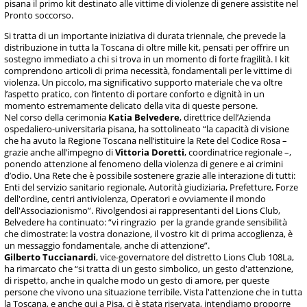
pisana il primo kit destinato alle vittime di violenze di genere assistite nel
Pronto soccorso.
Si tratta di un importante iniziativa di durata triennale, che prevede la
distribuzione in tutta la Toscana di oltre mille kit, pensati per offrire un
sostegno immediato a chi si trova in un momento di forte fragilità. I kit
comprendono articoli di prima necessità, fondamentali per le vittime di
violenza. Un piccolo, ma significativo supporto materiale che va oltre
l’aspetto pratico, con l’intento di portare conforto e dignità in un
momento estremamente delicato della vita di queste persone.
Nel corso della cerimonia
Katia Belvedere
, direttrice dell’Azienda
ospedaliero-universitaria pisana, ha sottolineato “la capacità di visione
che ha avuto la Regione Toscana nell’istituire la Rete del Codice Rosa –
grazie anche all’impegno di
Vittoria Doretti
, coordinatrice regionale –,
ponendo attenzione al fenomeno della violenza di genere e ai crimini
d’odio. Una Rete che è possibile sostenere grazie alle interazione di tutti:
Enti del servizio sanitario regionale, Autorità giudiziaria, Prefetture, Forze
dell'ordine, centri antiviolenza, Operatori e ovviamente il mondo
dell'Associazionismo”. Rivolgendosi ai rappresentanti del Lions Club,
Belvedere ha continuato: “vi ringrazio per la grande grande sensibilità
che dimostrate: la vostra donazione, il vostro kit di prima accoglienza, è
un messaggio fondamentale, anche di attenzione”.
Gilberto Tuccianardi
, vice-governatore del distretto Lions Club 108La,
ha rimarcato che “si tratta di un gesto simbolico, un gesto d'attenzione,
di rispetto, anche in qualche modo un gesto di amore, per queste
persone che vivono una situazione terribile. Vista l'attenzione che in tutta
la Toscana, e anche qui a Pisa, ci è stata riservata, intendiamo proporre