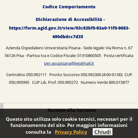
Codice Comportamento
Dichiarazione di Accessibilità -
https://form.agid.gov.it/view/03c83bf0-93a0-11f0-9683-
490dbdcc7d35
Azienda Ospedaliero Universitaria Pisana - Sede legale: Via Roma n. 67
56126 Pisa - Partiva Iva e Codice Fiscale: 01310860505 Posta certificata
pec-aoupisana@legalmail.it
Centralino 050.992111 Pronto Soccorso 050.992300 (8:00-01:00) CUP
050.995995 CUP Lib. Prof. 050.995272 Numero Verde 800.015877
Accesso alla intranet
Questo sito utilizza solo cookie tecnici, necessari per il
funzionamento del sito. Per maggiori informazioni
Chiudi
consulta la
Privacy Policy