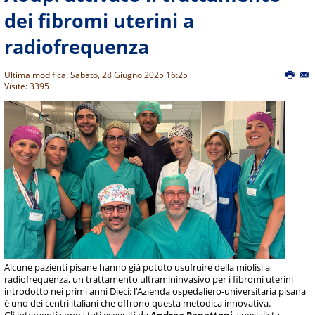
dei fibromi uterini a
radiofrequenza
Ultima modifica: Sabato, 28 Giugno 2025 16:25
Visite: 3395
Alcune pazienti pisane hanno già potuto usufruire della miolisi a
radiofrequenza, un trattamento ultramininvasivo per i fibromi uterini
introdotto nei primi anni Dieci: l’Azienda ospedaliero-universitaria pisana
è uno dei centri italiani che offrono questa metodica innovativa.
Gli interventi sono stati eseguiti da
Andrea Panattoni
, specialista