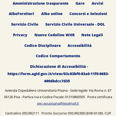
Amministrazione trasparente
Gare
Avvisi
AlboFornitori
Albo online
Concorsi e Selezioni
Servizio Civile
Servizio Civile Universale - DOL
Privacy
Nuovo Cedolino WHR
Note Legali
Codice Disciplinare
Accessibilità
Codice Comportamento
Dichiarazione di Accessibilità -
https://form.agid.gov.it/view/03c83bf0-93a0-11f0-9683-
490dbdcc7d35
Azienda Ospedaliero Universitaria Pisana - Sede legale: Via Roma n. 67
56126 Pisa - Partiva Iva e Codice Fiscale: 01310860505 Posta certificata
pec-aoupisana@legalmail.it
Centralino 050.992111 Pronto Soccorso 050.992300 (8:00-01:00) CUP