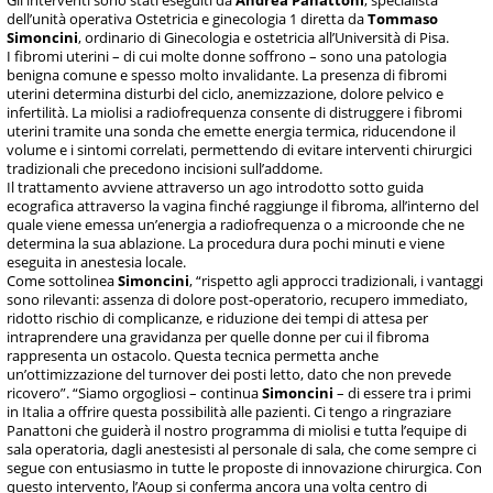
dell’unità operativa Ostetricia e ginecologia 1 diretta da
Tommaso
Simoncini
, ordinario di Ginecologia e ostetricia all’Università di Pisa.
I fibromi uterini – di cui molte donne soffrono – sono una patologia
benigna comune e spesso molto invalidante. La presenza di fibromi
uterini determina disturbi del ciclo, anemizzazione, dolore pelvico e
infertilità. La miolisi a radiofrequenza consente di distruggere i fibromi
uterini tramite una sonda che emette energia termica, riducendone il
volume e i sintomi correlati, permettendo di evitare interventi chirurgici
tradizionali che precedono incisioni sull’addome.
Il trattamento avviene attraverso un ago introdotto sotto guida
ecografica attraverso la vagina finché raggiunge il fibroma, all’interno del
quale viene emessa un’energia a radiofrequenza o a microonde che ne
determina la sua ablazione. La procedura dura pochi minuti e viene
eseguita in anestesia locale.
Come sottolinea
Simoncini
, “rispetto agli approcci tradizionali, i vantaggi
sono rilevanti: assenza di dolore post-operatorio, recupero immediato,
ridotto rischio di complicanze, e riduzione dei tempi di attesa per
intraprendere una gravidanza per quelle donne per cui il fibroma
rappresenta un ostacolo. Questa tecnica permetta anche
un’ottimizzazione del turnover dei posti letto, dato che non prevede
ricovero”. “Siamo orgogliosi – continua
Simoncini
– di essere tra i primi
in Italia a offrire questa possibilità alle pazienti. Ci tengo a ringraziare
Panattoni che guiderà il nostro programma di miolisi e tutta l’equipe di
sala operatoria, dagli anestesisti al personale di sala, che come sempre ci
segue con entusiasmo in tutte le proposte di innovazione chirurgica. Con
questo intervento, l’Aoup si conferma ancora una volta centro di