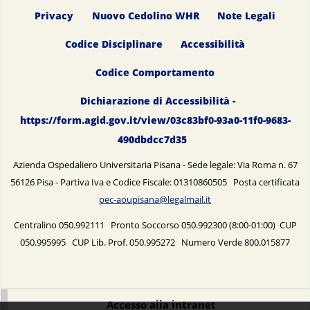
Privacy
Nuovo Cedolino WHR
Note Legali
Codice Disciplinare
Accessibilità
Codice Comportamento
Dichiarazione di Accessibilità -
https://form.agid.gov.it/view/03c83bf0-93a0-11f0-9683-
490dbdcc7d35
Azienda Ospedaliero Universitaria Pisana - Sede legale: Via Roma n. 67
56126 Pisa - Partiva Iva e Codice Fiscale: 01310860505 Posta certificata
pec-aoupisana@legalmail.it
Centralino 050.992111 Pronto Soccorso 050.992300 (8:00-01:00) CUP
050.995995 CUP Lib. Prof. 050.995272 Numero Verde 800.015877
Accesso alla intranet