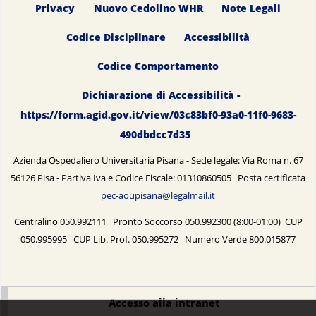
Privacy
Nuovo Cedolino WHR
Note Legali
Codice Disciplinare
Accessibilità
Codice Comportamento
Dichiarazione di Accessibilità -
https://form.agid.gov.it/view/03c83bf0-93a0-11f0-9683-
490dbdcc7d35
Azienda Ospedaliero Universitaria Pisana - Sede legale: Via Roma n. 67
56126 Pisa - Partiva Iva e Codice Fiscale: 01310860505 Posta certificata
pec-aoupisana@legalmail.it
Centralino 050.992111 Pronto Soccorso 050.992300 (8:00-01:00) CUP
050.995995 CUP Lib. Prof. 050.995272 Numero Verde 800.015877
Accesso alla intranet