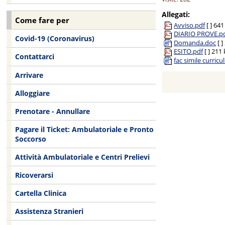
Allegati:
Come fare per
Avviso.pdf
[ ]
641
DIARIO PROVE.p
Covid-19 (Coronavirus)
Domanda.doc
[ ]
ESITO.pdf
[ ]
211 
Contattarci
fac simile curric
Arrivare
Alloggiare
Prenotare - Annullare
Pagare il Ticket: Ambulatoriale e Pronto
Soccorso
Attività Ambulatoriale e Centri Prelievi
Ricoverarsi
Cartella Clinica
Assistenza Stranieri