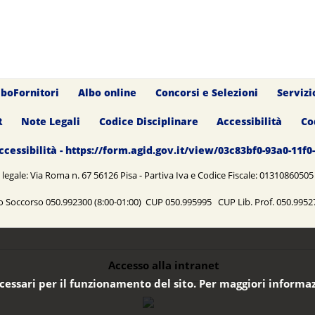
lboFornitori
Albo online
Concorsi e Selezioni
Servizi
R
Note Legali
Codice Disciplinare
Accessibilità
Co
ccessibilità - https://form.agid.gov.it/view/03c83bf0-93a0-11f
legale: Via Roma n. 67 56126 Pisa - Partiva Iva e Codice Fiscale: 0131086050
o Soccorso 050.992300 (8:00-01:00) CUP 050.995995 CUP Lib. Prof. 050.99
Accesso alla intranet
ecessari per il funzionamento del sito. Per maggiori informaz