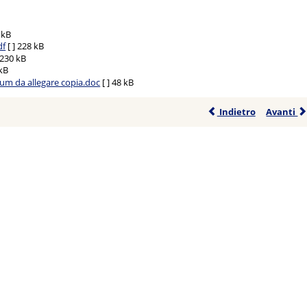
 kB
df
[ ]
228 kB
230 kB
kB
ulum da allegare copia.doc
[ ]
48 kB
Indietro
Avanti