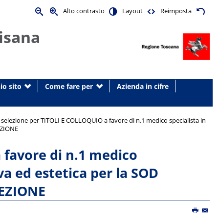
Alto contrasto
Layout
Reimposta
isana
io sito
Come fare per
Azienda in cifre
 selezione per TITOLI E COLLOQUIO a favore di n.1 medico specialista in
LEZIONE
 favore di n.1 medico
iva ed estetica per la SOD
ELEZIONE