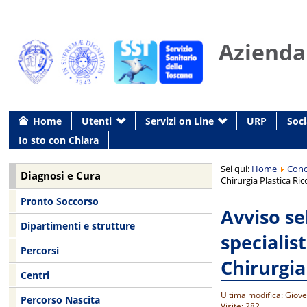
Azienda
Home
Utenti
Servizi on Line
URP
Soci
Io sto con Chiara
Sei qui:
Home
Conc
Diagnosi e Cura
Chirurgia Plastica Ri
Pronto Soccorso
Avviso se
Dipartimenti e strutture
specialis
Percorsi
Chirurgia
Centri
Ultima modifica: Giov
Percorso Nascita
Visite: 282