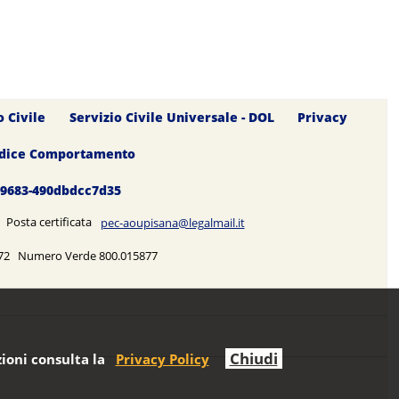
o Civile
Servizio Civile Universale - DOL
Privacy
dice Comportamento
0-9683-490dbdcc7d35
5 Posta certificata
pec-aoupisana@legalmail.it
5272 Numero Verde 800.015877
Chiudi
ioni consulta la
Privacy Policy