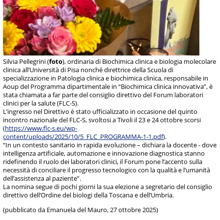
Silvia Pellegrini (
foto
), ordinaria di Biochimica clinica e biologia molecolare
clinica all’Università di Pisa nonché direttrice della Scuola di
specializzazione in Patologia clinica e biochimica clinica, responsabile in
Aoup del Programma dipartimentale in “Biochimica clinica innovativa”, è
stata chiamata a far parte del consiglio direttivo del Forum laboratori
clinici per la salute (FLC-S).
L’ingresso nel Direttivo è stato ufficializzato in occasione del quinto
incontro nazionale del FLC-S, svoltosi a Tivoli il 23 e 24 ottobre scorsi
(
https://www.flc-s.eu/wp-
content/uploads/2025/10/5_FLC_PROGRAMMA-1-1.pdf
).
“In un contesto sanitario in rapida evoluzione – dichiara la docente - dove
intelligenza artificiale, automazione e innovazione diagnostica stanno
ridefinendo il ruolo dei laboratori clinici, il Forum pone l’accento sulla
necessità di conciliare il progresso tecnologico con la qualità e l’umanità
dell’assistenza al paziente”.
La nomina segue di pochi giorni la sua elezione a segretario del consiglio
direttivo dell’Ordine del biologi della Toscana e dell’Umbria.
(pubblicato da Emanuela del Mauro, 27 ottobre 2025)