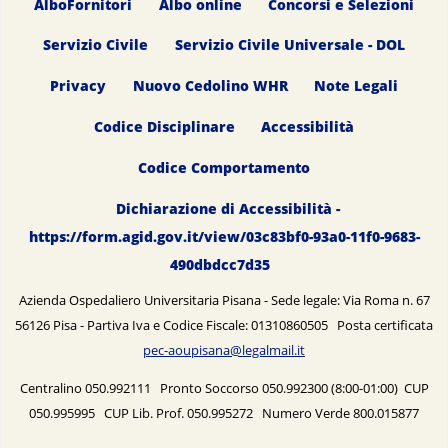
AlboFornitori
Albo online
Concorsi e Selezioni
Servizio Civile
Servizio Civile Universale - DOL
Privacy
Nuovo Cedolino WHR
Note Legali
Codice Disciplinare
Accessibilità
Codice Comportamento
Dichiarazione di Accessibilità -
https://form.agid.gov.it/view/03c83bf0-93a0-11f0-9683-
490dbdcc7d35
Azienda Ospedaliero Universitaria Pisana - Sede legale: Via Roma n. 67
56126 Pisa - Partiva Iva e Codice Fiscale: 01310860505 Posta certificata
pec-aoupisana@legalmail.it
Centralino 050.992111 Pronto Soccorso 050.992300 (8:00-01:00) CUP
050.995995 CUP Lib. Prof. 050.995272 Numero Verde 800.015877