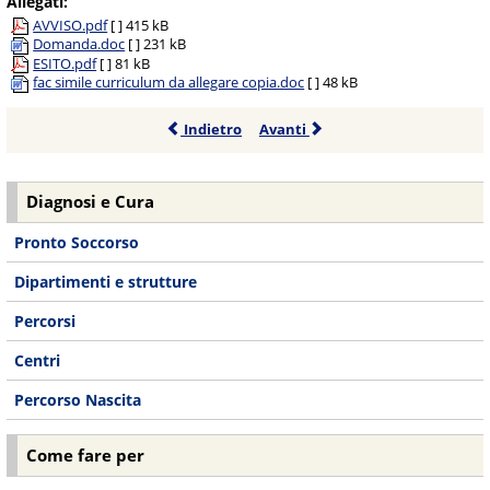
Allegati:
AVVISO.pdf
[ ]
415 kB
Domanda.doc
[ ]
231 kB
ESITO.pdf
[ ]
81 kB
fac simile curriculum da allegare copia.doc
[ ]
48 kB
Indietro
Avanti
Diagnosi e Cura
Pronto Soccorso
Dipartimenti e strutture
Percorsi
Centri
Percorso Nascita
Come fare per