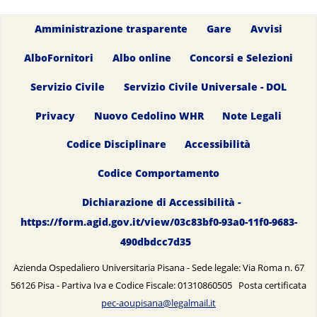
Amministrazione trasparente
Gare
Avvisi
AlboFornitori
Albo online
Concorsi e Selezioni
Servizio Civile
Servizio Civile Universale - DOL
Privacy
Nuovo Cedolino WHR
Note Legali
Codice Disciplinare
Accessibilità
Codice Comportamento
Dichiarazione di Accessibilità -
https://form.agid.gov.it/view/03c83bf0-93a0-11f0-9683-
490dbdcc7d35
Azienda Ospedaliero Universitaria Pisana - Sede legale: Via Roma n. 67
56126 Pisa - Partiva Iva e Codice Fiscale: 01310860505 Posta certificata
pec-aoupisana@legalmail.it