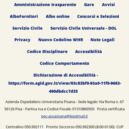
Amministrazione trasparente
Gare
Avvisi
AlboFornitori
Albo online
Concorsi e Selezioni
Servizio Civile
Servizio Civile Universale - DOL
Privacy
Nuovo Cedolino WHR
Note Legali
Codice Disciplinare
Accessibilità
Codice Comportamento
Dichiarazione di Accessibilità -
https://form.agid.gov.it/view/03c83bf0-93a0-11f0-9683-
490dbdcc7d35
Azienda Ospedaliero Universitaria Pisana - Sede legale: Via Roma n. 67
56126 Pisa - Partiva Iva e Codice Fiscale: 01310860505 Posta certificata
pec-aoupisana@legalmail.it
Centralino 050.992111 Pronto Soccorso 050.992300 (8:00-01:00) CUP