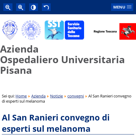
MENU
Azienda
Ospedaliero Universitaria
Pisana
Sei qui:
Home
Azienda
Notizie
convegni
Al San Ranieri convegno
di esperti sul melanoma
Al San Ranieri convegno di
esperti sul melanoma