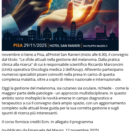
novembre si tiene a Pisa, all’Hotel San Ranieri (inizio alle 8.30), il convegno
dal titolo: "Le sfide attuali nella gestione del melanoma. Dalla pratica
clinica alla ricerca" di cui è responsabile scientifico Riccardo Marconcini
(Unità operativa Oncologia medica 2 dell’Aoup). All’evento partecipano
numerosi specialisti pisani coinvolti nella presa in carico di questa
complessa malattia, oltre a ospiti di rilievo nazionale e internazionale.
Oggi la gestione del melanoma, sia cutaneo sia oculare, richiede - come la
maggior parte delle patologie - un approccio multidisciplinare. In questo
ambito sono molteplici le novità emerse in campo diagnostico e
terapeutico a cui il convegno darà ampio spazio, con un aggiornamento
completo sulle attuali linee guida per la sua corretta gestione e sugli
spunti di ricerca più interessanti.
Il corso fornisce crediti Ecm. In allegato il programma
(pubblicato da Emanuela del Mauro, 12 novembre 2025)