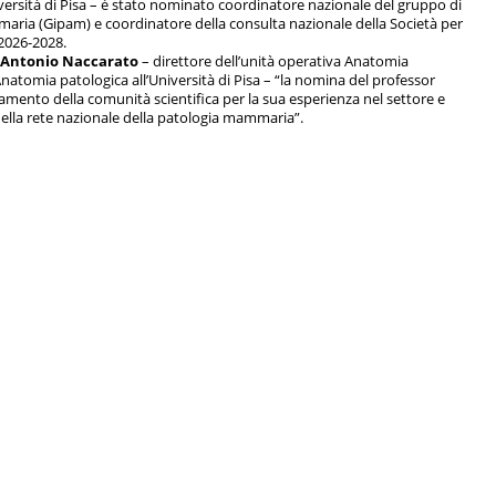
versità di Pisa – è stato nominato coordinatore nazionale del gruppo di
aria (Gipam) e coordinatore della consulta nazionale della Società per
o 2026-2028.
 Antonio Naccarato
– direttore dell’unità operativa Anatomia
Anatomia patologica all’Università di Pisa – “la nomina del professor
mento della comunità scientifica per la sua esperienza nel settore e
 nella rete nazionale della patologia mammaria”.