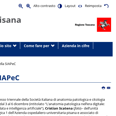
Alto contrasto
Layout
Reimposta
isana
io sito
Come fare per
Azienda in cifre
ella SIAPeC
SIAPeC
so triennale della Società italiana di anatomia patologica e citologia
al 3 al 6 dicembre (intitolato “L’anatomia patologica nell’era digitale:
ta e intelligenza artificiale”),
Cristian Scatena
(
foto
)– dell’unità
ca 1 dell'Azienda ospedaliero-universitaria pisana e associato di