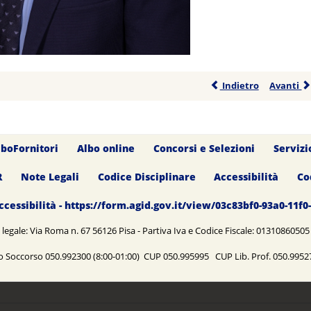
Indietro
Avanti
lboFornitori
Albo online
Concorsi e Selezioni
Servizi
R
Note Legali
Codice Disciplinare
Accessibilità
Co
ccessibilità - https://form.agid.gov.it/view/03c83bf0-93a0-11f
legale: Via Roma n. 67 56126 Pisa - Partiva Iva e Codice Fiscale: 0131086050
o Soccorso 050.992300 (8:00-01:00) CUP 050.995995 CUP Lib. Prof. 050.99