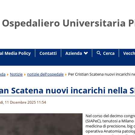
 Ospedaliero Universitaria P
al Media Policy
Contatti
Azienda
Cerca
Vecch
nda
Notizie
notizie dell'ospedale
Per Cristian Scatena nuovi incarichi n
ian Scatena nuovi incarichi nella 
edì, 11 Dicembre 2025 11:54
Nel corso del decimo congres
(SIAPeC), tenutosi a Milano d
medicina di precisione, big da
operativa Anatomia patologi