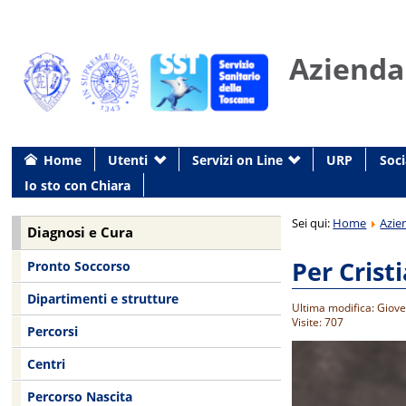
Azienda
Home
Utenti
Servizi on Line
URP
Soci
Io sto con Chiara
Sei qui:
Home
Azie
Diagnosi e Cura
Per Crist
Pronto Soccorso
Dipartimenti e strutture
Ultima modifica: Giov
Visite: 707
Percorsi
Centri
Percorso Nascita