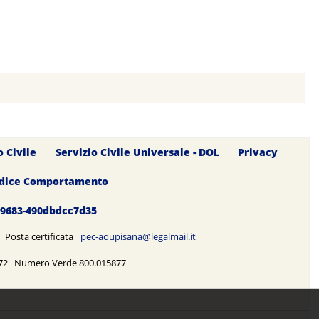
o Civile
Servizio Civile Universale - DOL
Privacy
dice Comportamento
0-9683-490dbdcc7d35
5 Posta certificata
pec-aoupisana@legalmail.it
5272 Numero Verde 800.015877