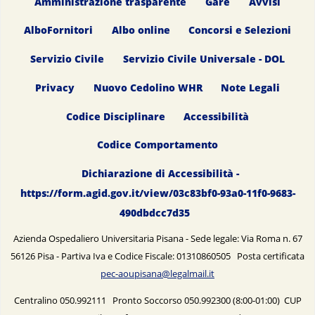
Amministrazione trasparente
Gare
Avvisi
AlboFornitori
Albo online
Concorsi e Selezioni
Servizio Civile
Servizio Civile Universale - DOL
Privacy
Nuovo Cedolino WHR
Note Legali
Codice Disciplinare
Accessibilità
Codice Comportamento
Dichiarazione di Accessibilità -
https://form.agid.gov.it/view/03c83bf0-93a0-11f0-9683-
490dbdcc7d35
Azienda Ospedaliero Universitaria Pisana - Sede legale: Via Roma n. 67
56126 Pisa - Partiva Iva e Codice Fiscale: 01310860505 Posta certificata
pec-aoupisana@legalmail.it
Centralino 050.992111 Pronto Soccorso 050.992300 (8:00-01:00) CUP