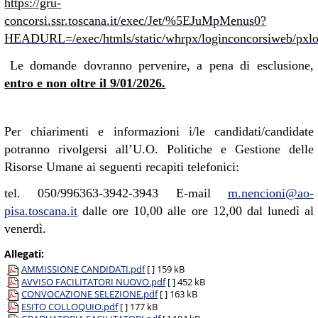
https://gru-
concorsi.ssr.toscana.it/exec/Jet/%5EJuMpMenus0?
HEADURL=/exec/htmls/static/whrpx/loginconcors
Le domande dovranno pervenire, a pena di esclusione,
entro e non oltre il
9
/
01
/202
6
.
Per chiarimenti e informazioni i/le candidati/candidate
potranno rivolgersi all’U.O. Politiche e Gestione delle
Risorse Umane ai seguenti recapiti telefonici:
tel. 050/996363-3942-3943 E-mail
m.nencioni@ao-
pisa.toscana.it
dalle ore 10,00 alle ore 12,00 dal lunedì al
venerdì.
Allegati:
AMMISSIONE CANDIDATI.pdf
[ ]
159 kB
AVVISO FACILITATORI NUOVO.pdf
[ ]
452 kB
CONVOCAZIONE SELEZIONE.pdf
[ ]
163 kB
ESITO COLLOQUIO.pdf
[ ]
177 kB