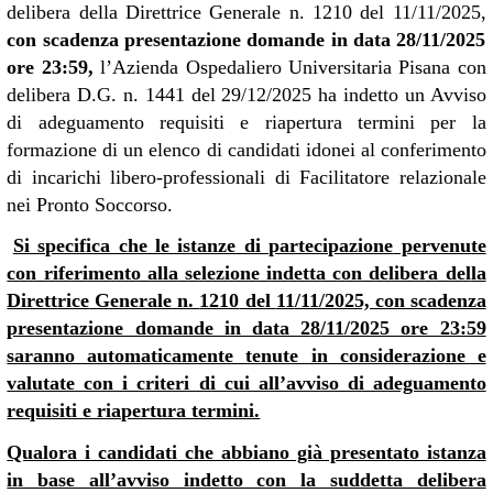
delibera
della Direttrice Generale n. 1210 del 11/11/2025,
con scadenza presentazione domande in data
28
/11/2025
ore 23:59,
l’A
zienda Ospedaliero Universitaria Pisana
con
delibera D.G.
n. 1441 del 29/12/2025
ha indetto un Avviso
di adeguamento requisiti e riapertura termini per la
formazione di un elenco di candidati idonei al conferimento
di incarichi libero-professionali di Facilitatore relazionale
nei Pronto Soccorso.
Si specifica che le istanze di
partecipazione
pervenute
con riferimento alla selezione indetta con delibera del
la
Dirett
rice
Generale n.
1210
del
11
/11/2025, con scadenza
presentazione domande in data 2
8
/11/2025 ore 23:59
saranno automaticamente tenute in considerazione e
valutate con i criteri di cui all’avviso di adeguamento
requisiti e riapertura termini.
Qualora i candidati che abbiano già presentato istanza
in base all’avviso indetto con la suddetta delibera