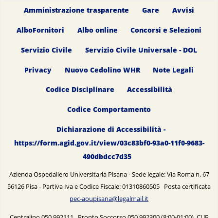
Amministrazione trasparente
Gare
Avvisi
AlboFornitori
Albo online
Concorsi e Selezioni
Servizio Civile
Servizio Civile Universale - DOL
Privacy
Nuovo Cedolino WHR
Note Legali
Codice Disciplinare
Accessibilità
Codice Comportamento
Dichiarazione di Accessibilità -
https://form.agid.gov.it/view/03c83bf0-93a0-11f0-9683-
490dbdcc7d35
Azienda Ospedaliero Universitaria Pisana - Sede legale: Via Roma n. 67
56126 Pisa - Partiva Iva e Codice Fiscale: 01310860505 Posta certificata
pec-aoupisana@legalmail.it
Centralino 050.992111 Pronto Soccorso 050.992300 (8:00-01:00) CUP