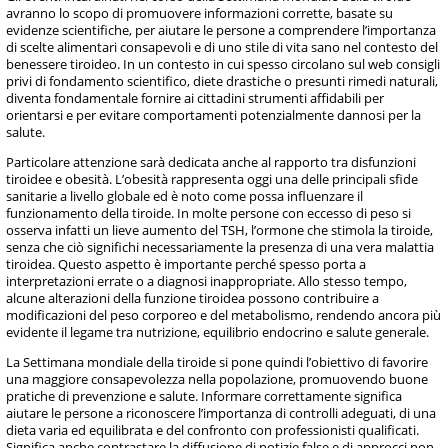
avranno lo scopo di promuovere informazioni corrette, basate su
evidenze scientifiche, per aiutare le persone a comprendere l’importanza
di scelte alimentari consapevoli e di uno stile di vita sano nel contesto del
benessere tiroideo. In un contesto in cui spesso circolano sul web consigli
privi di fondamento scientifico, diete drastiche o presunti rimedi naturali,
diventa fondamentale fornire ai cittadini strumenti affidabili per
orientarsi e per evitare comportamenti potenzialmente dannosi per la
salute.
Particolare attenzione sarà dedicata anche al rapporto tra disfunzioni
tiroidee e obesità. L’obesità rappresenta oggi una delle principali sfide
sanitarie a livello globale ed è noto come possa influenzare il
funzionamento della tiroide. In molte persone con eccesso di peso si
osserva infatti un lieve aumento del TSH, l’ormone che stimola la tiroide,
senza che ciò significhi necessariamente la presenza di una vera malattia
tiroidea. Questo aspetto è importante perché spesso porta a
interpretazioni errate o a diagnosi inappropriate. Allo stesso tempo,
alcune alterazioni della funzione tiroidea possono contribuire a
modificazioni del peso corporeo e del metabolismo, rendendo ancora più
evidente il legame tra nutrizione, equilibrio endocrino e salute generale.
La Settimana mondiale della tiroide si pone quindi l’obiettivo di favorire
una maggiore consapevolezza nella popolazione, promuovendo buone
pratiche di prevenzione e salute. Informare correttamente significa
aiutare le persone a riconoscere l’importanza di controlli adeguati, di una
dieta varia ed equilibrata e del confronto con professionisti qualificati.
Significa anche contrastare la diffusione di notizie false e di approcci non