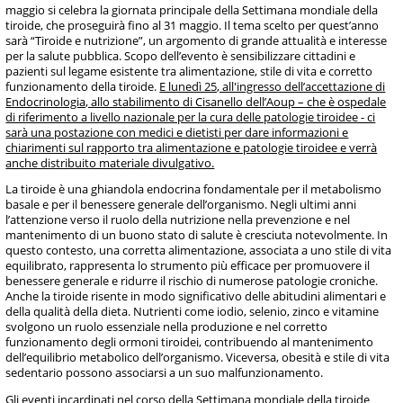
maggio si celebra la giornata principale della Settimana mondiale della
tiroide, che proseguirà fino al 31 maggio. Il tema scelto per quest’anno
sarà “Tiroide e nutrizione”, un argomento di grande attualità e interesse
per la salute pubblica. Scopo dell’evento è sensibilizzare cittadini e
pazienti sul legame esistente tra alimentazione, stile di vita e corretto
funzionamento della tiroide.
E lunedì 25, all'ingresso dell’accettazione di
Endocrinologia, allo stabilimento di Cisanello dell’Aoup – che è ospedale
di riferimento a livello nazionale per la cura delle patologie tiroidee - ci
sarà una postazione con medici e dietisti per dare informazioni e
chiarimenti sul rapporto tra alimentazione e patologie tiroidee e verrà
anche distribuito materiale divulgativo.
La tiroide è una ghiandola endocrina fondamentale per il metabolismo
basale e per il benessere generale dell’organismo. Negli ultimi anni
l’attenzione verso il ruolo della nutrizione nella prevenzione e nel
mantenimento di un buono stato di salute è cresciuta notevolmente. In
questo contesto, una corretta alimentazione, associata a uno stile di vita
equilibrato, rappresenta lo strumento più efficace per promuovere il
benessere generale e ridurre il rischio di numerose patologie croniche.
Anche la tiroide risente in modo significativo delle abitudini alimentari e
della qualità della dieta. Nutrienti come iodio, selenio, zinco e vitamine
svolgono un ruolo essenziale nella produzione e nel corretto
funzionamento degli ormoni tiroidei, contribuendo al mantenimento
dell’equilibrio metabolico dell’organismo. Viceversa, obesità e stile di vita
sedentario possono associarsi a un suo malfunzionamento.
Gli eventi incardinati nel corso della Settimana mondiale della tiroide