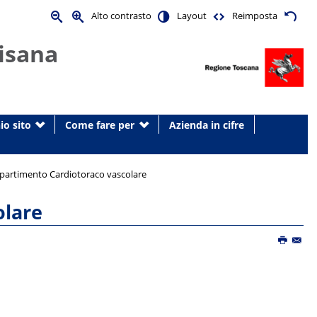
Alto contrasto
Layout
Reimposta
isana
io sito
Come fare per
Azienda in cifre
ipartimento Cardiotoraco vascolare
olare