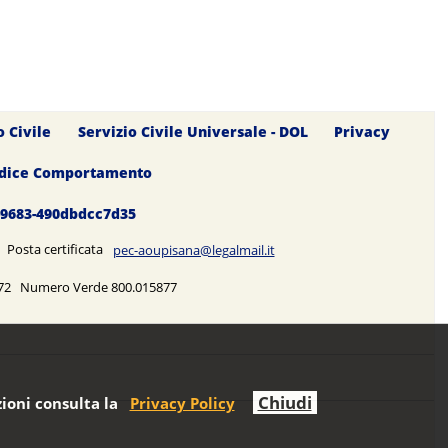
o Civile
Servizio Civile Universale - DOL
Privacy
dice Comportamento
0-9683-490dbdcc7d35
5 Posta certificata
pec-aoupisana@legalmail.it
5272 Numero Verde 800.015877
Chiudi
ioni consulta la
Privacy Policy