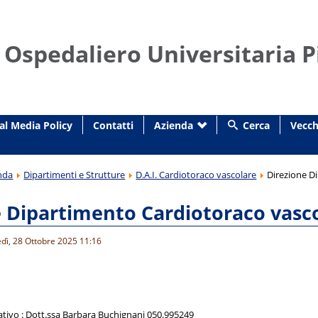
 Ospedaliero Universitaria P
al Media Policy
Contatti
Azienda
Cerca
Vecch
nda
Dipartimenti e Strutture
D.A.I. Cardiotoraco vascolare
Direzione D
e Dipartimento Cardiotoraco vasc
edì, 28 Ottobre 2025 11:16
tivo : Dott.ssa Barbara Buchignani 050.995249