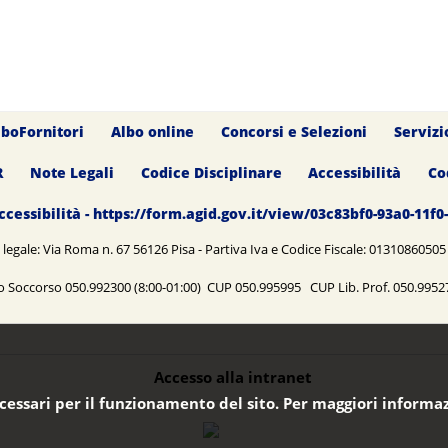
lboFornitori
Albo online
Concorsi e Selezioni
Servizi
R
Note Legali
Codice Disciplinare
Accessibilità
Co
ccessibilità - https://form.agid.gov.it/view/03c83bf0-93a0-11f
legale: Via Roma n. 67 56126 Pisa - Partiva Iva e Codice Fiscale: 0131086050
o Soccorso 050.992300 (8:00-01:00) CUP 050.995995 CUP Lib. Prof. 050.99
Accesso alla intranet
ecessari per il funzionamento del sito. Per maggiori informaz