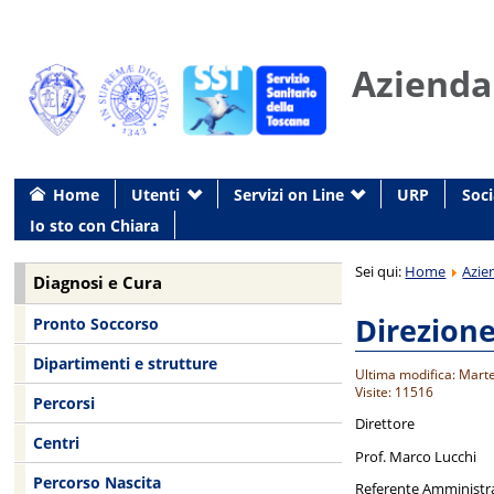
Azienda
Home
Utenti
Servizi on Line
URP
Soci
Io sto con Chiara
Sei qui:
Home
Azie
Diagnosi e Cura
Direzion
Pronto Soccorso
Dipartimenti e strutture
Ultima modifica: Mart
Visite: 11516
Percorsi
Direttore
Centri
Prof. Marco Lucchi
Percorso Nascita
Referente Amministra