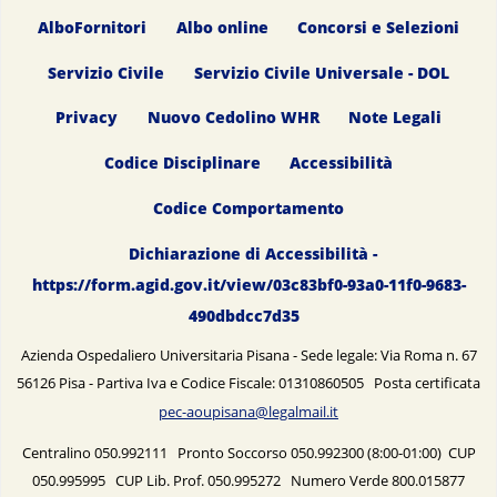
AlboFornitori
Albo online
Concorsi e Selezioni
Servizio Civile
Servizio Civile Universale - DOL
Privacy
Nuovo Cedolino WHR
Note Legali
Codice Disciplinare
Accessibilità
Codice Comportamento
Dichiarazione di Accessibilità -
https://form.agid.gov.it/view/03c83bf0-93a0-11f0-9683-
490dbdcc7d35
Azienda Ospedaliero Universitaria Pisana - Sede legale: Via Roma n. 67
56126 Pisa - Partiva Iva e Codice Fiscale: 01310860505 Posta certificata
pec-aoupisana@legalmail.it
Centralino 050.992111 Pronto Soccorso 050.992300 (8:00-01:00) CUP
050.995995 CUP Lib. Prof. 050.995272 Numero Verde 800.015877