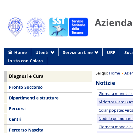
Azienda
Home
Utenti
Servizi on Line
URP
Soci
Io sto con Chiara
Sei qui:
Home
Azie
Diagnosi e Cura
Notizie
Pronto Soccorso
Giornata mondiale de
Dipartimenti e strutture
Al dottor Piero Bucc
Percorsi
Colangiopatie: Airc
Nodulo polmonare: 
Centri
Giornata mondiale de
Percorso Nascita