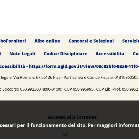
lboFornitori
Albo online
Concorsi e Selezioni
Servizi
R
Note Legali
Codice Disciplinare
Accessibilità
Co
ccessibilità - https://form.agid.gov.it/view/03c83bf0-93a0-11f
legale: Via Roma n. 67 56126 Pisa - Partiva Iva e Codice Fiscale: 0131086050
o Soccorso 050.992300 (8:00-01:00) CUP 050.995995 CUP Lib. Prof. 050.99
Accesso alla intranet
ecessari per il funzionamento del sito. Per maggiori informaz