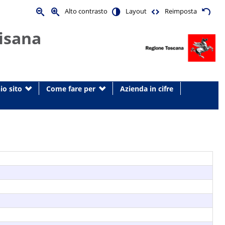
Alto contrasto
Layout
Reimposta
isana
io sito
Come fare per
Azienda in cifre