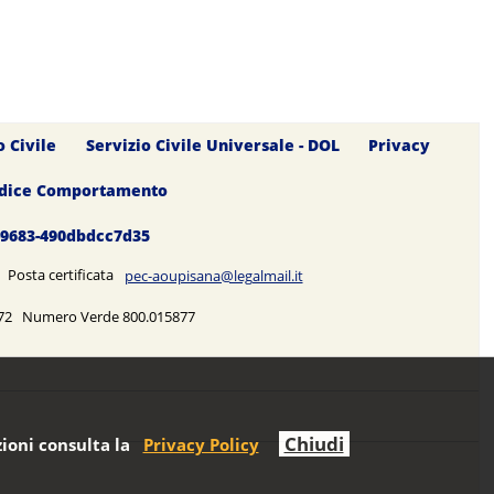
o Civile
Servizio Civile Universale - DOL
Privacy
dice Comportamento
0-9683-490dbdcc7d35
5 Posta certificata
pec-aoupisana@legalmail.it
5272 Numero Verde 800.015877
Chiudi
ioni consulta la
Privacy Policy