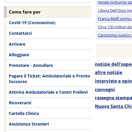
Apnee notturne: qua
Liliana Dell'Osso pr
Come fare per
Franca Melfi prima 
Covid-19 (Coronavirus)
Circa 120 militari d
Contattarci
Carcinoma ovarico: d
Arrivare
Alloggiare
notizie dell'osp
Prenotare - Annullare
altre notizie
Pagare il Ticket: Ambulatoriale e Pronto
interviste e opin
Soccorso
convegni
Attività Ambulatoriale e Centri Prelievi
rassegna stamp
Ricoverarsi
Nuovo Santa Chi
Cartella Clinica
Assistenza Stranieri