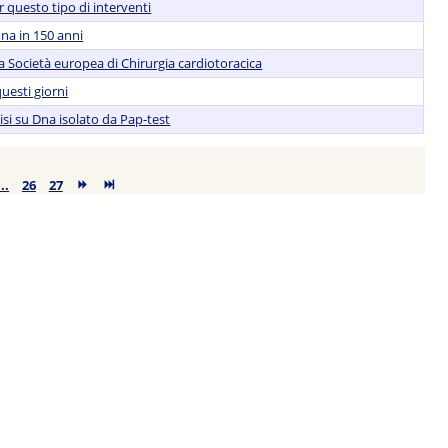
 questo tipo di interventi
nna in 150 anni
a Società europea di Chirurgia cardiotoracica
uesti giorni
isi su Dna isolato da Pap-test
...
26
27