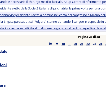
ndo è necessario il chirurgo maxillo-facciale. Aoup Centro di riferimento per
esidente eletto della Società italiana di psichiatria: la prima volta per una do
donna vicepresidente Eacts: la nomina nel corso del congresso a Milano dell
ella Brigata paracadutisti "Folgore" stanno donando il sangue in ospedale in q
a Pisa revue su criticità attuali screening e promettenti prospettive da anal
Pagina 23 di 48
18
...
20
21
22
23
24
edale
ioni
a
ara