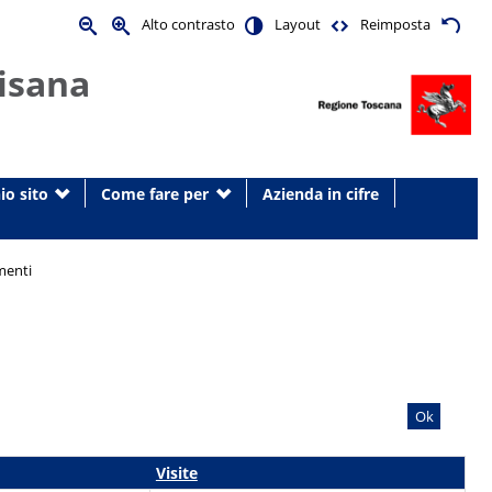
Alto contrasto
Layout
Reimposta
isana
io sito
Come fare per
Azienda in cifre
menti
Ok
Visite