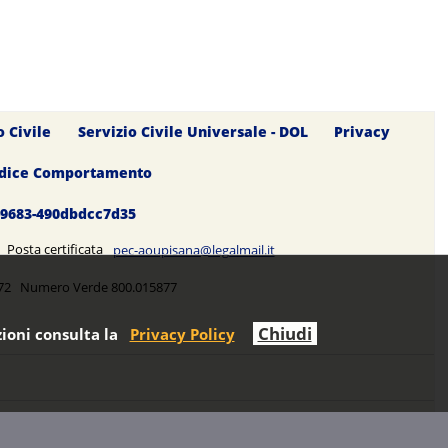
o Civile
Servizio Civile Universale - DOL
Privacy
dice Comportamento
0-9683-490dbdcc7d35
5 Posta certificata
pec-aoupisana@legalmail.it
5272 Numero Verde 800.015877
Chiudi
ioni consulta la
Privacy Policy