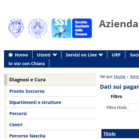
Azienda
Home
Utenti
Servizi on Line
URP
Soci
Io sto con Chiara
Sei qui:
Home
Ammi
Diagnosi e Cura
Dati sui paga
Pronto Soccorso
Filtro
Dipartimenti e strutture
Filtro titolo
Percorsi
Centri
Titolo
Percorso Nascita