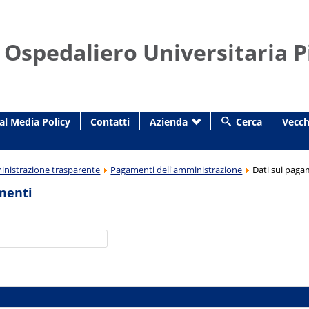
 Ospedaliero Universitaria P
al Media Policy
Contatti
Azienda
Cerca
Vecch
nistrazione trasparente
Pagamenti dell'amministrazione
Dati sui paga
menti