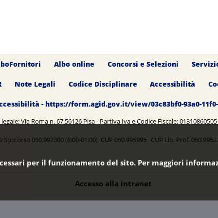
lboFornitori
Albo online
Concorsi e Selezioni
Servizi
R
Note Legali
Codice Disciplinare
Accessibilità
Co
ccessibilità - https://form.agid.gov.it/view/03c83bf0-93a0-11f
legale: Via Roma n. 67 56126 Pisa - Partiva Iva e Codice Fiscale: 0131086050
o Soccorso 050.992300 (8:00-01:00) CUP 050.995995 CUP Lib. Prof. 050.99
ecessari per il funzionamento del sito. Per maggiori informaz
Accesso alla intranet