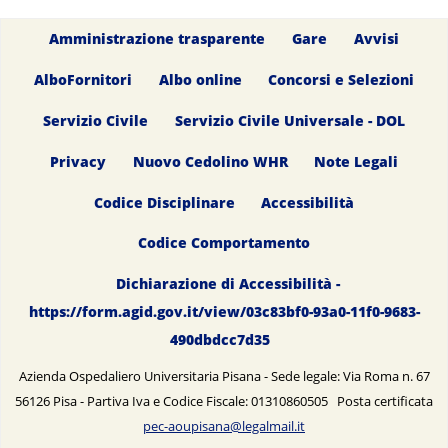
Amministrazione trasparente
Gare
Avvisi
AlboFornitori
Albo online
Concorsi e Selezioni
Servizio Civile
Servizio Civile Universale - DOL
Privacy
Nuovo Cedolino WHR
Note Legali
Codice Disciplinare
Accessibilità
Codice Comportamento
Dichiarazione di Accessibilità -
https://form.agid.gov.it/view/03c83bf0-93a0-11f0-9683-
490dbdcc7d35
Azienda Ospedaliero Universitaria Pisana - Sede legale: Via Roma n. 67
56126 Pisa - Partiva Iva e Codice Fiscale: 01310860505 Posta certificata
pec-aoupisana@legalmail.it