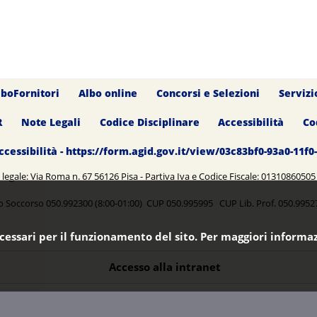
lboFornitori
Albo online
Concorsi e Selezioni
Servizi
R
Note Legali
Codice Disciplinare
Accessibilità
Co
ccessibilità - https://form.agid.gov.it/view/03c83bf0-93a0-11f
legale: Via Roma n. 67 56126 Pisa - Partiva Iva e Codice Fiscale: 0131086050
o Soccorso 050.992300 (8:00-01:00) CUP 050.995995 CUP Lib. Prof. 050.99
ecessari per il funzionamento del sito. Per maggiori informaz
Accesso alla intranet