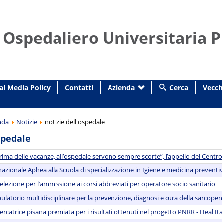
 Ospedaliero Universitaria P
al Media Policy
Contatti
Azienda
Cerca
Vecch
nda
Notizie
notizie dell'ospedale
spedale
rima delle vacanze, all’ospedale servono sempre scorte”, l’appello del Centro
rnazionale Aphea alla Scuola di specializzazione in Igiene e medicina preventi
selezione per l’ammissione ai corsi abbreviati per operatore socio sanitario
ulatorio multidisciplinare per la prevenzione, diagnosi e cura della sarcopeni
ercatrice pisana premiata per i risultati ottenuti nel progetto PNRR - Heal Ita