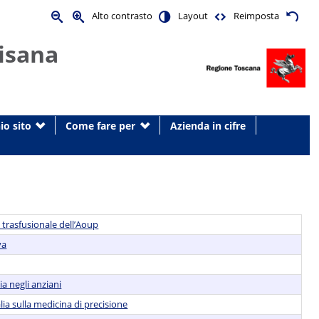
Alto contrasto
Layout
Reimposta
isana
io sito
Come fare per
Azienda in cifre
 trasfusionale dell’Aoup
va
a negli anziani
lia sulla medicina di precisione