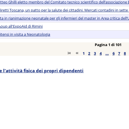
teo Ghilli eletto membro del Comitato tecnico scientifico dell’associazione
retti Toscana, un patto per la salute dei cittadini. Mercati contadini in sette
in rianimazione neonatale per gli infermieri del master in Area critica dell’U
Aoup all'ExpoAid di Rimini
tensi in visita a Neonatologia
Pagina 1 di 101
1
2
3
4
...
6
7
8
l'attività fisica dei propri dipendenti