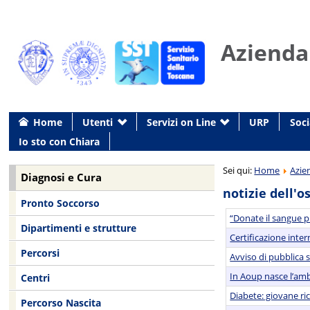
Azienda
Home
Utenti
Servizi on Line
URP
Soci
Io sto con Chiara
Sei qui:
Home
Azie
Diagnosi e Cura
notizie dell'o
Pronto Soccorso
“Donate il sangue p
Dipartimenti e strutture
Certificazione inte
Percorsi
Avviso di pubblica 
In Aoup nasce l’amb
Centri
Diabete: giovane ric
Percorso Nascita