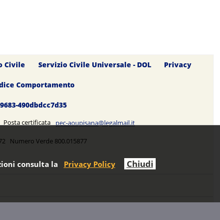
o Civile
Servizio Civile Universale - DOL
Privacy
dice Comportamento
0-9683-490dbdcc7d35
5 Posta certificata
pec-aoupisana@legalmail.it
5272 Numero Verde 800.015877
Chiudi
ioni consulta la
Privacy Policy