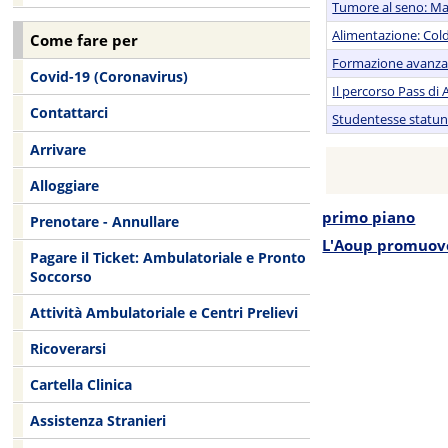
Tumore al seno: Mat
Alimentazione: Coldi
Come fare per
Formazione avanzata 
Covid-19 (Coronavirus)
Il percorso Pass di 
Contattarci
Studentesse statuni
Arrivare
Alloggiare
primo piano
Prenotare - Annullare
L'Aoup promuove 
Pagare il Ticket: Ambulatoriale e Pronto
Soccorso
Attività Ambulatoriale e Centri Prelievi
Ricoverarsi
Cartella Clinica
Assistenza Stranieri