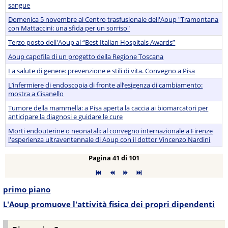
sangue
Domenica 5 novembre al Centro trasfusionale dell'Aoup "Tramontana
con Mattaccini: una sfida per un sorriso"
Terzo posto dell'Aoup al “Best Italian Hospitals Awards”
Aoup capofila di un progetto della Regione Toscana
La salute di genere: prevenzione e stili di vita. Convegno a Pisa
L’infermiere di endoscopia di fronte all’esigenza di cambiamento:
mostra a Cisanello
Tumore della mammella: a Pisa aperta la caccia ai biomarcatori per
anticipare la diagnosi e guidare le cure
Morti endouterine o neonatali: al convegno internazionale a Firenze
l'esperienza ultraventennale di Aoup con il dottor Vincenzo Nardini
Pagina 41 di 101
primo piano
L'Aoup promuove l'attività fisica dei propri dipendenti