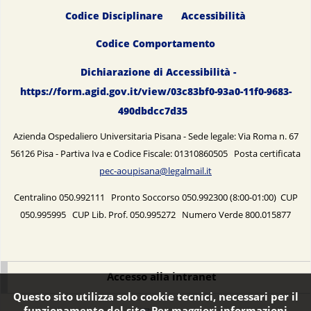
Codice Disciplinare
Accessibilità
Codice Comportamento
Dichiarazione di Accessibilità -
https://form.agid.gov.it/view/03c83bf0-93a0-11f0-9683-
490dbdcc7d35
Azienda Ospedaliero Universitaria Pisana - Sede legale: Via Roma n. 67
56126 Pisa - Partiva Iva e Codice Fiscale: 01310860505 Posta certificata
pec-aoupisana@legalmail.it
Centralino 050.992111 Pronto Soccorso 050.992300 (8:00-01:00) CUP
050.995995 CUP Lib. Prof. 050.995272 Numero Verde 800.015877
Accesso alla intranet
Questo sito utilizza solo cookie tecnici, necessari per il
funzionamento del sito. Per maggiori informazioni