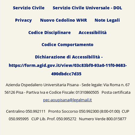
Servizio Civile
Servizio Civile Universale - DOL
Privacy
Nuovo Cedolino WHR
Note Legali
Codice Disciplinare
Accessibilità
Codice Comportamento
Dichiarazione di Accessibilità -
https://form.agid.gov.it/view/03c83bf0-93a0-11f0-9683-
490dbdcc7d35
Azienda Ospedaliero Universitaria Pisana - Sede legale: Via Roma n. 67
56126 Pisa - Partiva Iva e Codice Fiscale: 01310860505 Posta certificata
pec-aoupisana@legalmail.it
Centralino 050.992111 Pronto Soccorso 050.992300 (8:00-01:00) CUP
050.995995 CUP Lib. Prof. 050.995272 Numero Verde 800.015877