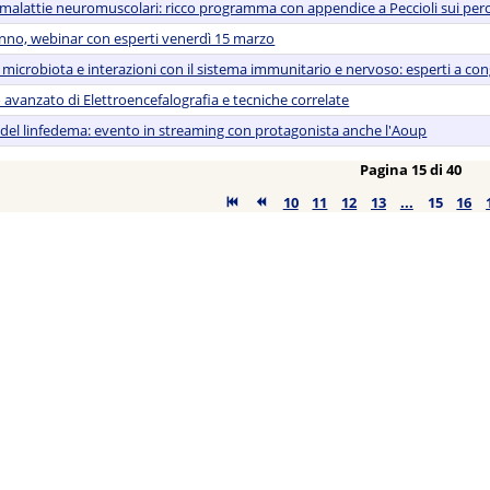
malattie neuromuscolari: ricco programma con appendice a Peccioli sui percor
nno, webinar con esperti venerdì 15 marzo
e, microbiota e interazioni con il sistema immunitario e nervoso: esperti a co
o avanzato di Elettroencefalografia e tecniche correlate
 del linfedema: evento in streaming con protagonista anche l'Aoup
Pagina 15 di 40
10
11
12
13
...
15
16