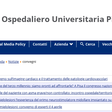
 Ospedaliero Universitaria P
al Media Policy
Contatti
Azienda
Cerca
Vecch
nda
Notizie
convegni
egno sull’imaging cardiaco e il trattamento delle patologie cardiovascolari
del terzo millennio: siamo pronti ad affrontarle? A Pisa il congresso naziona
le del paziente con asma grave/non controllato: incontro ospedale/territorio
elolesioni l’esperienza del primo neurostimolatore midollare impiantato su pa
ielolesioni: convegno di esperti il 4 aprile