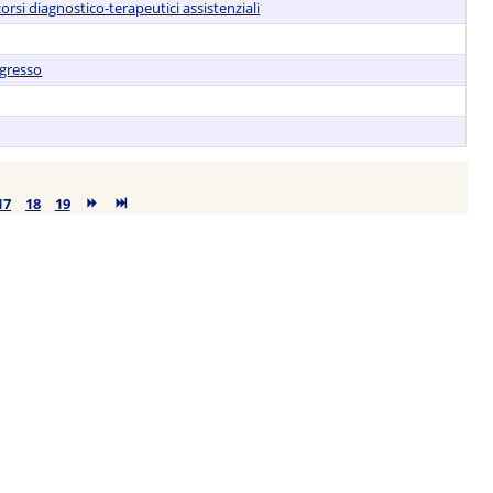
si diagnostico-terapeutici assistenziali
ngresso
17
18
19