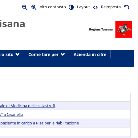
Alto contrasto
Layout
Reimposta
isana
io sito
Come fare per
Azienda in cifre
le di Medicina delle catastrofi
" a Cisanello
ziente in carico a Pisa per la riabilitazione