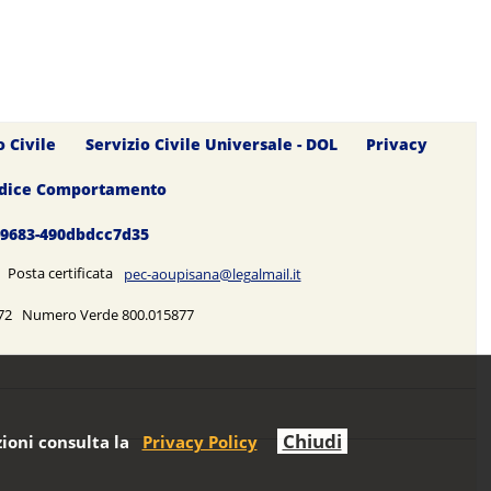
o Civile
Servizio Civile Universale - DOL
Privacy
dice Comportamento
0-9683-490dbdcc7d35
5 Posta certificata
pec-aoupisana@legalmail.it
5272 Numero Verde 800.015877
Chiudi
ioni consulta la
Privacy Policy