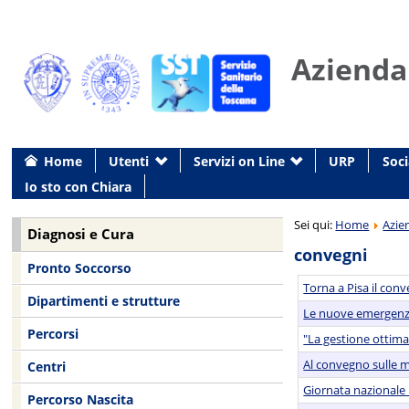
Azienda
Home
Utenti
Servizi on Line
URP
Soci
Io sto con Chiara
Sei qui:
Home
Azie
Diagnosi e Cura
convegni
Pronto Soccorso
Torna a Pisa il conv
Dipartimenti e strutture
Le nuove emergenze 
Percorsi
"La gestione ottima
Al convegno sulle mi
Centri
Giornata nazionale m
Percorso Nascita