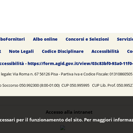
lboFornitori
Albo online
Concorsi e Selezioni
Servizi
R
Note Legali
Codice Disciplinare
Accessibilità
Co
ccessibilità - https://form.agid.gov.it/view/03c83bf0-93a0-11f
legale: Via Roma n. 67 56126 Pisa - Partiva Iva e Codice Fiscale: 0131086050
o Soccorso 050.992300 (8:00-01:00) CUP 050.995995 CUP Lib. Prof. 050.99
Accesso alla intranet
ecessari per il funzionamento del sito. Per maggiori informaz