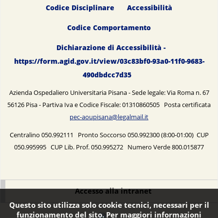
Codice Disciplinare
Accessibilità
Codice Comportamento
Dichiarazione di Accessibilità -
https://form.agid.gov.it/view/03c83bf0-93a0-11f0-9683-
490dbdcc7d35
Azienda Ospedaliero Universitaria Pisana - Sede legale: Via Roma n. 67
56126 Pisa - Partiva Iva e Codice Fiscale: 01310860505 Posta certificata
pec-aoupisana@legalmail.it
Centralino 050.992111 Pronto Soccorso 050.992300 (8:00-01:00) CUP
050.995995 CUP Lib. Prof. 050.995272 Numero Verde 800.015877
Accesso alla intranet
Questo sito utilizza solo cookie tecnici, necessari per il
funzionamento del sito. Per maggiori informazioni