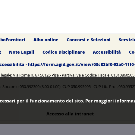
lboFornitori
Albo online
Concorsi e Selezioni
Servizi
R
Note Legali
Codice Disciplinare
Accessibilità
Co
ccessibilità - https://form.agid.gov.it/view/03c83bf0-93a0-11f
legale: Via Roma n. 67 56126 Pisa - Partiva Iva e Codice Fiscale: 0131086050
o Soccorso 050.992300 (8:00-01:00) CUP 050.995995 CUP Lib. Prof. 050.99
ecessari per il funzionamento del sito. Per maggiori informaz
Accesso alla intranet