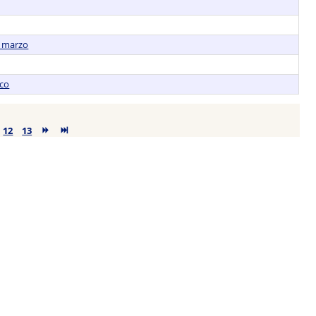
2 marzo
ico
12
13