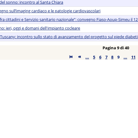
el sonno: incontro al Santa Chiara
egno sull’imaging cardiaco e le patologie cardiovascolari
 fra cittadini e Servizio sanitario nazionale”: convegno Fiaso-Aoup-Simeu il 1
no: ieri, oggi e domani dell'impianto cocleare
y Tuscany: incontro sullo stato di avanzamento del progetto sul piede diabet
Pagina 9 di 40
...
5
6
7
8
9
...
11