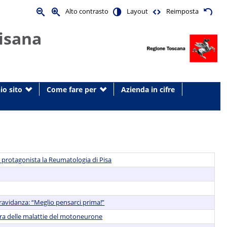
Alto contrasto
Layout
Reimposta
isana
io sito
Come fare per
Azienda in cifre
: protagonista la Reumatologia di Pisa
ravidanza: “Meglio pensarci prima!”
 cura delle malattie del motoneurone