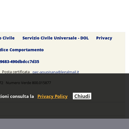
o Civile
Servizio Civile Universale - DOL
Privacy
dice Comportamento
0-9683-490dbdcc7d35
5 Posta certificata
pec-aoupisana@legalmail.it
5272 Numero Verde 800.015877
Chiudi
ioni consulta la
Privacy Policy