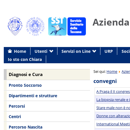
Azienda
Home
Utenti
Servizi on Line
URP
Soci
Io sto con Chiara
Sei qui:
Home
Azie
Diagnosi e Cura
convegni
Pronto Soccorso
A Praga il II congr
Dipartimenti e strutture
La biopsia renale e 
Percorsi
Stare male non è no
Donne con alterazio
Centri
International Meetin
Percorso Nascita