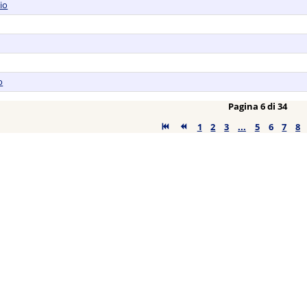
io
o
Pagina 6 di 34
1
2
3
...
5
6
7
8