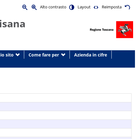
Alto contrasto
Layout
Reimposta
isana
io sito
Come fare per
Azienda in cifre