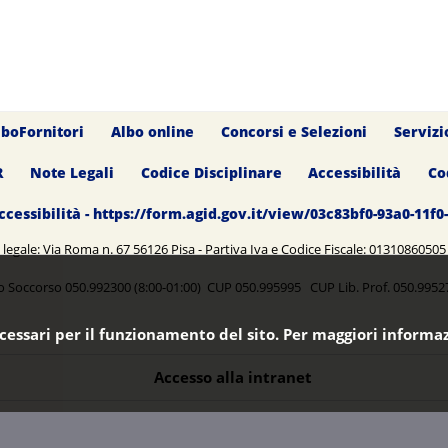
lboFornitori
Albo online
Concorsi e Selezioni
Servizi
R
Note Legali
Codice Disciplinare
Accessibilità
Co
ccessibilità - https://form.agid.gov.it/view/03c83bf0-93a0-11f
legale: Via Roma n. 67 56126 Pisa - Partiva Iva e Codice Fiscale: 0131086050
o Soccorso 050.992300 (8:00-01:00) CUP 050.995995 CUP Lib. Prof. 050.99
ecessari per il funzionamento del sito. Per maggiori informaz
Accesso alla intranet