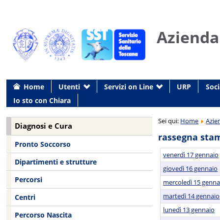
Azienda
Home
Utenti
Servizi on Line
URP
Soci
Io sto con Chiara
Sei qui:
Home
Azie
Diagnosi e Cura
rassegna sta
Pronto Soccorso
venerdì 17 gennaio
Dipartimenti e strutture
giovedì 16 gennaio
Percorsi
mercoledì 15 genna
martedì 14 gennaio
Centri
lunedì 13 gennaio
Percorso Nascita