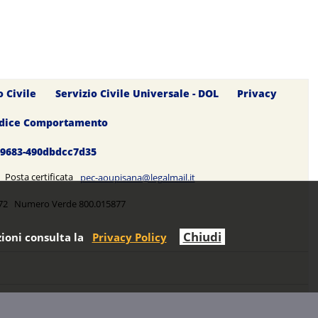
o Civile
Servizio Civile Universale - DOL
Privacy
dice Comportamento
0-9683-490dbdcc7d35
5 Posta certificata
pec-aoupisana@legalmail.it
5272 Numero Verde 800.015877
Chiudi
ioni consulta la
Privacy Policy