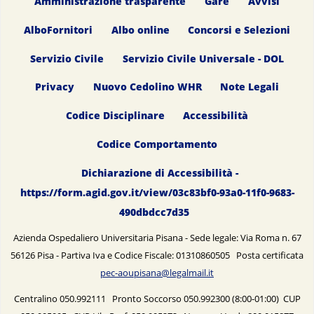
Amministrazione trasparente
Gare
Avvisi
AlboFornitori
Albo online
Concorsi e Selezioni
Servizio Civile
Servizio Civile Universale - DOL
Privacy
Nuovo Cedolino WHR
Note Legali
Codice Disciplinare
Accessibilità
Codice Comportamento
Dichiarazione di Accessibilità -
https://form.agid.gov.it/view/03c83bf0-93a0-11f0-9683-
490dbdcc7d35
Azienda Ospedaliero Universitaria Pisana - Sede legale: Via Roma n. 67
56126 Pisa - Partiva Iva e Codice Fiscale: 01310860505 Posta certificata
pec-aoupisana@legalmail.it
Centralino 050.992111 Pronto Soccorso 050.992300 (8:00-01:00) CUP