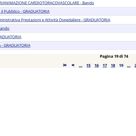
 E RIANIMAZIONE CARDIOTORACOVASCOLARE - Bando
n il Pubblico - GRADUATORIA
inistrativa Prestazioni e Attività Ospedaliere - GRADUATORIA
 Bando
 GRADUATORIA
ia - GRADUATORIA
Pagina 19 di 74
...
15
16
17
18
19
...