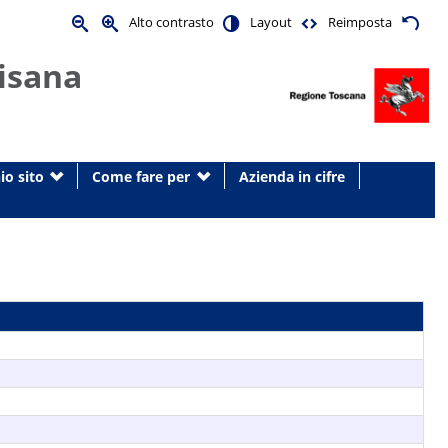
Alto contrasto
Layout
Reimposta
isana
io sito
Come fare per
Azienda in cifre