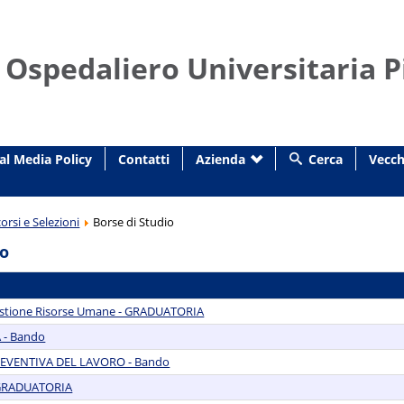
 Ospedaliero Universitaria P
al Media Policy
Contatti
Azienda
Cerca
Vecch
orsi e Selezioni
Borse di Studio
io
 Gestione Risorse Umane - GRADUATORIA
 - Bando
REVENTIVA DEL LAVORO - Bando
- GRADUATORIA