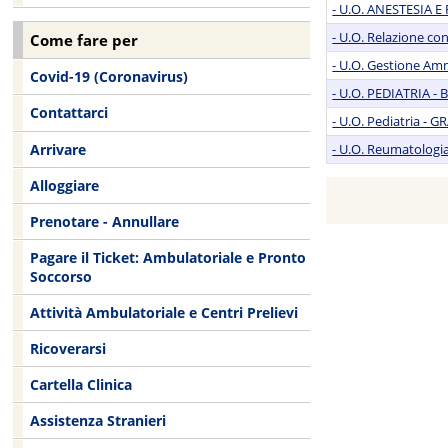
- U.O. ANESTESIA
- U.O. Relazione co
Come fare per
- U.O. Gestione Amm
Covid-19 (Coronavirus)
- U.O. PEDIATRIA -
Contattarci
- U.O. Pediatria -
Arrivare
- U.O. Reumatolog
Alloggiare
Prenotare - Annullare
Pagare il Ticket: Ambulatoriale e Pronto
Soccorso
Attività Ambulatoriale e Centri Prelievi
Ricoverarsi
Cartella Clinica
Assistenza Stranieri