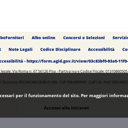
lboFornitori
Albo online
Concorsi e Selezioni
Servizi
R
Note Legali
Codice Disciplinare
Accessibilità
Co
ccessibilità - https://form.agid.gov.it/view/03c83bf0-93a0-11f
legale: Via Roma n. 67 56126 Pisa - Partiva Iva e Codice Fiscale: 0131086050
o Soccorso 050.992300 (8:00-01:00) CUP 050.995995 CUP Lib. Prof. 050.99
ecessari per il funzionamento del sito. Per maggiori informaz
Accesso alla intranet