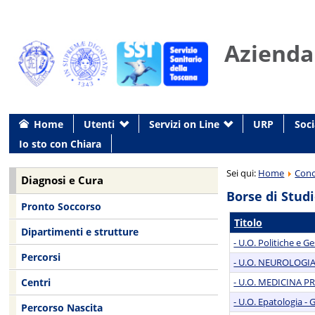
Azienda
Home
Utenti
Servizi on Line
URP
Soci
Io sto con Chiara
Sei qui:
Home
Conc
Diagnosi e Cura
Borse di Stud
Pronto Soccorso
Titolo
Dipartimenti e strutture
- U.O. Politiche e
Percorsi
- U.O. NEUROLOGIA
Centri
- U.O. MEDICINA P
- U.O. Epatologia 
Percorso Nascita