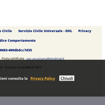
o Civile
Servizio Civile Universale - DOL
Privacy
dice Comportamento
0-9683-490dbdcc7d35
5 Posta certificata
pec-aoupisana@legalmail.it
5272 Numero Verde 800.015877
Chiudi
ioni consulta la
Privacy Policy