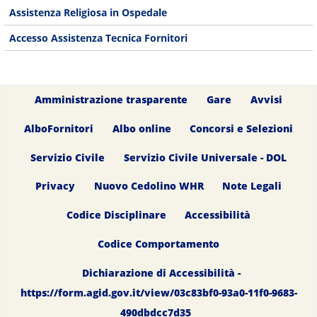
Assistenza Religiosa in Ospedale
Accesso Assistenza Tecnica Fornitori
Amministrazione trasparente
Gare
Avvisi
AlboFornitori
Albo online
Concorsi e Selezioni
Servizio Civile
Servizio Civile Universale - DOL
Privacy
Nuovo Cedolino WHR
Note Legali
Codice Disciplinare
Accessibilità
Codice Comportamento
Dichiarazione di Accessibilità -
https://form.agid.gov.it/view/03c83bf0-93a0-11f0-9683-
490dbdcc7d35