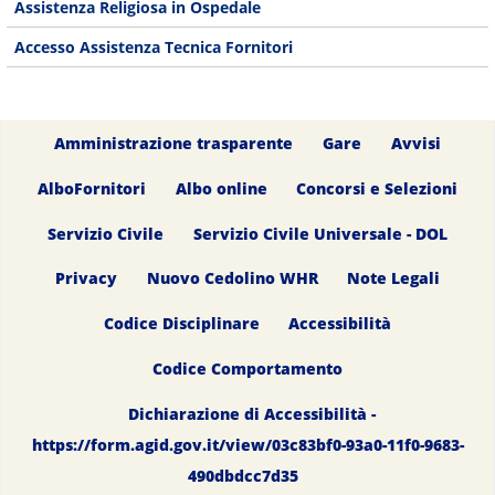
Assistenza Religiosa in Ospedale
Accesso Assistenza Tecnica Fornitori
Amministrazione trasparente
Gare
Avvisi
AlboFornitori
Albo online
Concorsi e Selezioni
Servizio Civile
Servizio Civile Universale - DOL
Privacy
Nuovo Cedolino WHR
Note Legali
Codice Disciplinare
Accessibilità
Codice Comportamento
Dichiarazione di Accessibilità -
https://form.agid.gov.it/view/03c83bf0-93a0-11f0-9683-
490dbdcc7d35