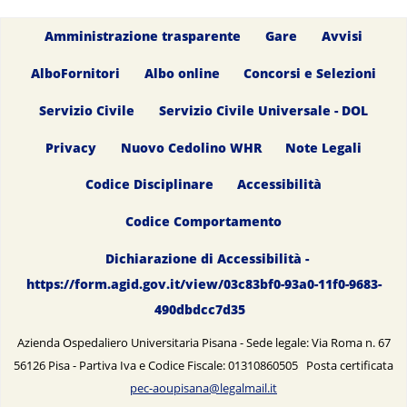
Amministrazione trasparente
Gare
Avvisi
AlboFornitori
Albo online
Concorsi e Selezioni
Servizio Civile
Servizio Civile Universale - DOL
Privacy
Nuovo Cedolino WHR
Note Legali
Codice Disciplinare
Accessibilità
Codice Comportamento
Dichiarazione di Accessibilità -
https://form.agid.gov.it/view/03c83bf0-93a0-11f0-9683-
490dbdcc7d35
Azienda Ospedaliero Universitaria Pisana - Sede legale: Via Roma n. 67
56126 Pisa - Partiva Iva e Codice Fiscale: 01310860505 Posta certificata
pec-aoupisana@legalmail.it