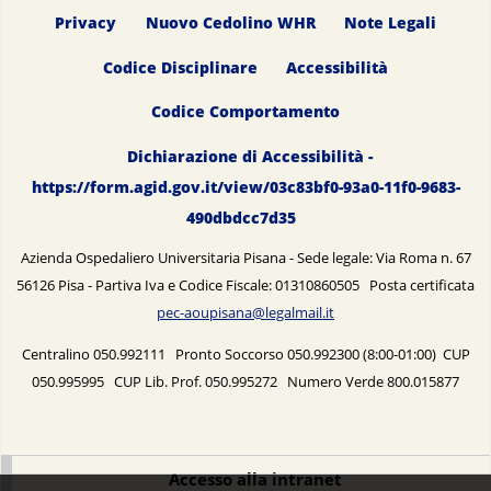
Privacy
Nuovo Cedolino WHR
Note Legali
Codice Disciplinare
Accessibilità
Codice Comportamento
Dichiarazione di Accessibilità -
https://form.agid.gov.it/view/03c83bf0-93a0-11f0-9683-
490dbdcc7d35
Azienda Ospedaliero Universitaria Pisana - Sede legale: Via Roma n. 67
56126 Pisa - Partiva Iva e Codice Fiscale: 01310860505 Posta certificata
pec-aoupisana@legalmail.it
Centralino 050.992111 Pronto Soccorso 050.992300 (8:00-01:00) CUP
050.995995 CUP Lib. Prof. 050.995272 Numero Verde 800.015877
Accesso alla intranet