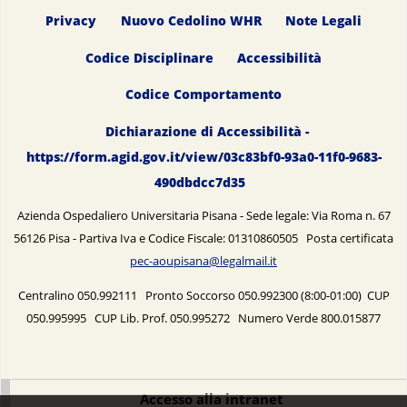
Privacy
Nuovo Cedolino WHR
Note Legali
Codice Disciplinare
Accessibilità
Codice Comportamento
Dichiarazione di Accessibilità -
https://form.agid.gov.it/view/03c83bf0-93a0-11f0-9683-
490dbdcc7d35
Azienda Ospedaliero Universitaria Pisana - Sede legale: Via Roma n. 67
56126 Pisa - Partiva Iva e Codice Fiscale: 01310860505 Posta certificata
pec-aoupisana@legalmail.it
Centralino 050.992111 Pronto Soccorso 050.992300 (8:00-01:00) CUP
050.995995 CUP Lib. Prof. 050.995272 Numero Verde 800.015877
Accesso alla intranet