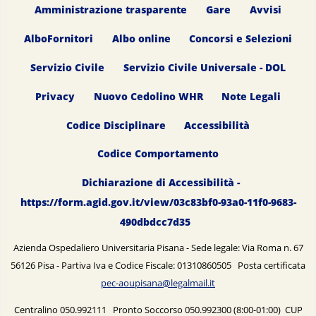
Amministrazione trasparente
Gare
Avvisi
AlboFornitori
Albo online
Concorsi e Selezioni
Servizio Civile
Servizio Civile Universale - DOL
Privacy
Nuovo Cedolino WHR
Note Legali
Codice Disciplinare
Accessibilità
Codice Comportamento
Dichiarazione di Accessibilità -
https://form.agid.gov.it/view/03c83bf0-93a0-11f0-9683-
490dbdcc7d35
Azienda Ospedaliero Universitaria Pisana - Sede legale: Via Roma n. 67
56126 Pisa - Partiva Iva e Codice Fiscale: 01310860505 Posta certificata
pec-aoupisana@legalmail.it
Centralino 050.992111 Pronto Soccorso 050.992300 (8:00-01:00) CUP