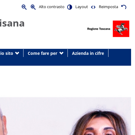
Alto contrasto
Layout
Reimposta
isana
io sito
Come fare per
Azienda in cifre