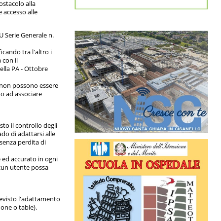
ostacolo alla
e accesso alle
U Serie Generale n.
icando tra l'altro i
 con il
ella PA - Ottobre
e non possono essere
o ad associare
o il controllo degli
ado di adattarsi alle
senza perdita di
e ed accurato in ogni
scun utente possa
previsto l'adattamento
hone o table).