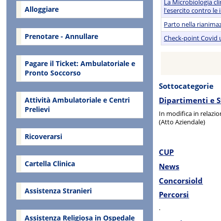
La Microbiologia cl
Alloggiare
l'esercito contro le 
Parto nella rianima
Prenotare - Annullare
Check-point Covid un
Pagare il Ticket: Ambulatoriale e
Pronto Soccorso
Sottocategorie
Attività Ambulatoriale e Centri
Dipartimenti e 
Prelievi
In modifica in relazi
(Atto Aziendale)
Ricoverarsi
CUP
Cartella Clinica
News
Concorsiold
Assistenza Stranieri
Percorsi
.
Assistenza Religiosa in Ospedale