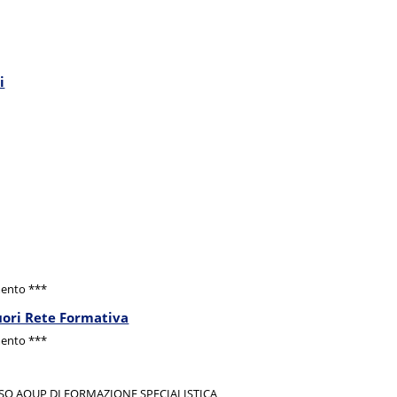
i
mento ***
uori Rete Formativa
mento ***
O AOUP DI FORMAZIONE SPECIALISTICA