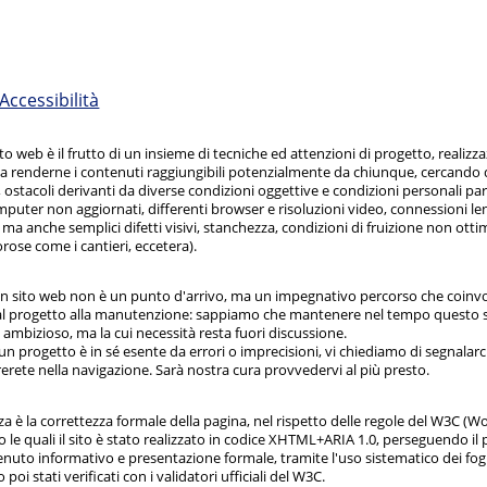
Accessibilità
sito web è il frutto di un insieme di tecniche ed attenzioni di progetto, realizz
 renderne i contenuti raggiungibili potenzialmente da chiunque, cercando di
e, ostacoli derivanti da diverse condizioni oggettive e condizioni personali part
uter non aggiornati, differenti browser e risoluzioni video, connessioni lente
ma anche semplici difetti visivi, stanchezza, condizioni di fruizione non otti
ose come i cantieri, eccetera).
un sito web non è un punto d'arrivo, ma un impegnativo percorso che coi
 dal progetto alla manutenzione: sappiamo che mantenere nel tempo questo 
ambizioso, ma la cui necessità resta fuori discussione.
n progetto è in sé esente da errori o imprecisioni, vi chiediamo di segnalarci
erete nella navigazione. Sarà nostra cura provvedervi al più presto.
za è la correttezza formale della pagina, nel rispetto delle regole del W3C (
le quali il sito è stato realizzato in codice XHTML+ARIA 1.0, perseguendo il p
nuto informativo e presentazione formale, tramite l'uso sistematico dei fogli 
poi stati verificati con i validatori ufficiali del W3C.