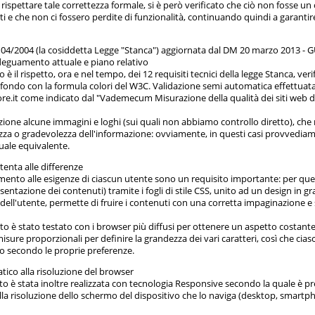
rispettare tale correttezza formale, si è però verificato che ciò non fosse un 
ti e che non ci fossero perdite di funzionalità, continuando quindi a garantir
ge 04/2004 (la cosiddetta Legge "Stanca") aggiornata dal DM 20 marzo 2013 - G
Adeguamento attuale e piano relativo
è il rispetto, ora e nel tempo, dei 12 requisiti tecnici della legge Stanca, verif
 sfondo con la formula colori del W3C. Validazione semi automatica effettuata
re.it come indicato dal "Vademecum Misurazione della qualità dei siti web d
zione alcune immagini e loghi (sui quali non abbiamo controllo diretto), ch
za o gradevolezza dell'informazione: ovviamente, in questi casi provvediam
uale equivalente.
enta alle differenze
mento alle esigenze di ciascun utente sono un requisito importante: per quest
esentazione dei contenuti) tramite i fogli di stile CSS, unito ad un design in gr
dell'utente, permette di fruire i contenuti con una corretta impaginazione e 
sito è stato testato con i browser più diffusi per ottenere un aspetto costant
sure proporzionali per definire la grandezza dei vari caratteri, così che cia
to secondo le proprie preferenze.
co alla risoluzione del browser
sito è stata inoltre realizzata con tecnologia Responsive secondo la quale è 
lla risoluzione dello schermo del dispositivo che lo naviga (desktop, smartp