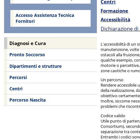
Centri
Formazione
Accesso Assistenza Tecnica
Accessibilità
Fornitori
Dichiarazione di 
Diagnosi e Cura
L'accessibilità di un 
manutenzione, volte a
Pronto Soccorso
ostacoli alla fruizion
qualche esempio, comp
motorie o percettive, 
Dipartimenti e strutture
zone caotiche o rumor
Percorsi
Un percorso
Rendere accessibile 
Centri
della realizzazione,
obiettivo certamente 
Percorso Nascita
Inoltre, siccome nessu
problemi che riscontr
Codice valido
Utile punto di parten
Consortium), secondo 
separazione tra conte
Entrambi i codici sono 