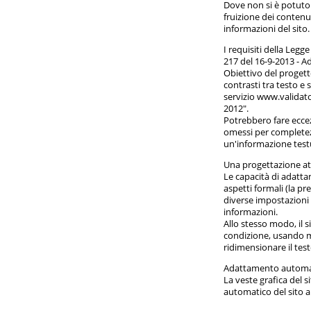
Dove non si è potuto 
fruizione dei contenu
informazioni del sito.
I requisiti della Leg
217 del 16-9-2013 - 
Obiettivo del progetto 
contrasti tra testo e
servizio www.validato
2012".
Potrebbero fare ecce
omessi per completez
un'informazione test
Una progettazione att
Le capacità di adatta
aspetti formali (la pr
diverse impostazioni 
informazioni.
Allo stesso modo, il 
condizione, usando mi
ridimensionare il tes
Adattamento automati
La veste grafica del 
automatico del sito a