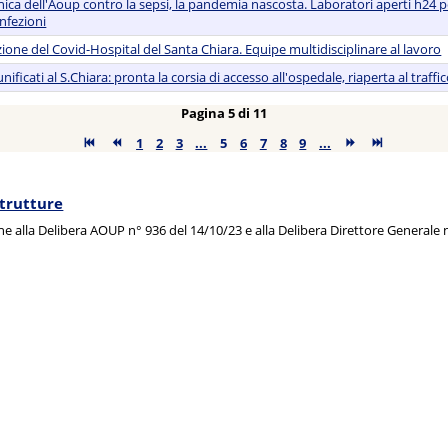
inica dell'Aoup contro la sepsi, la pandemia nascosta. Laboratori aperti h24 p
infezioni
zione del Covid-Hospital del Santa Chiara. Equipe multidisciplinare al lavoro
ificati al S.Chiara: pronta la corsia di accesso all'ospedale, riaperta al traffic
Pagina 5 di 11
1
2
3
...
5
6
7
8
9
...
Strutture
one alla Delibera AOUP n° 936 del
14/10/23 e alla Delibera Direttore Generale 