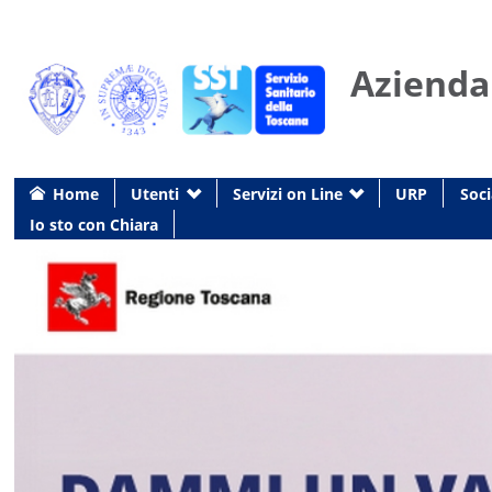
Azienda
Home
Utenti
Servizi on Line
URP
Soci
Io sto con Chiara