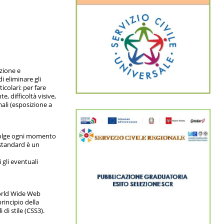
azione e
 eliminare gli
icolari: per fare
, difficoltà visive,
mali (esposizione a
nvolge ogni momento
standard è un
 gli eventuali
World Wide Web
rincipio della
di stile (CSS3).