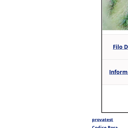
Filo 
Informa
provatest
Codice Rosa