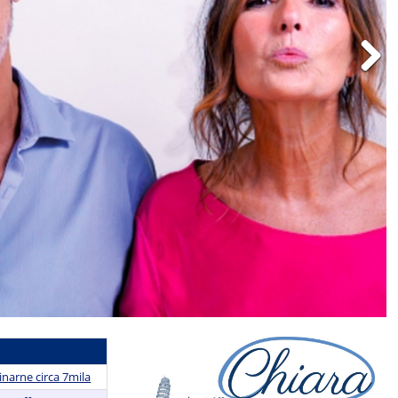
Next
amma-segreta
inarne circa 7mila