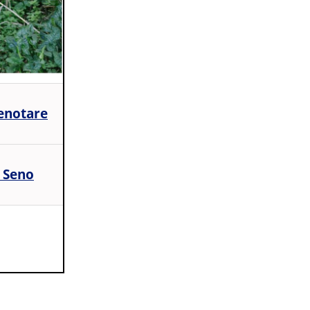
enotare
 Seno