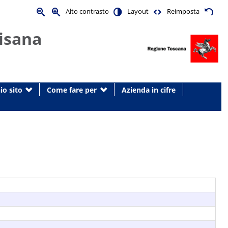
Alto contrasto
Layout
Reimposta
isana
io sito
Come fare per
Azienda in cifre