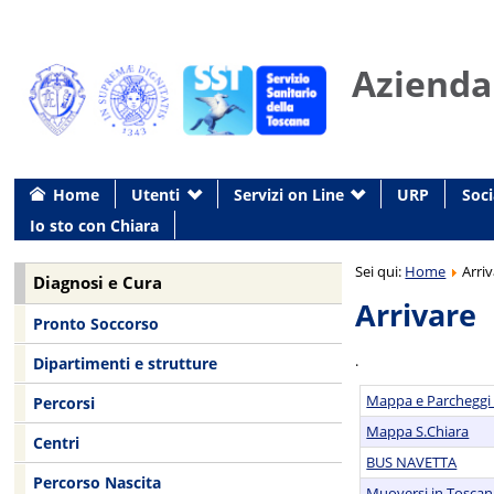
Azienda
Home
Utenti
Servizi on Line
URP
Soci
Io sto con Chiara
Sei qui:
Home
Arri
Diagnosi e Cura
Arrivare
Pronto Soccorso
.
Dipartimenti e strutture
Mappa e Parcheggi 
Percorsi
Mappa S.Chiara
Centri
BUS NAVETTA
Percorso Nascita
Muoversi in Toscan