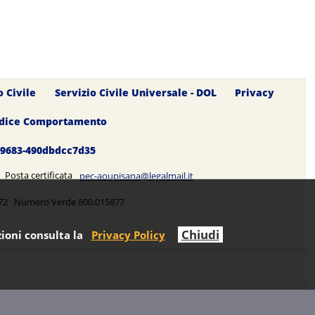
o Civile
Servizio Civile Universale - DOL
Privacy
dice Comportamento
0-9683-490dbdcc7d35
5 Posta certificata
pec-aoupisana@legalmail.it
5272 Numero Verde 800.015877
Chiudi
ioni consulta la
Privacy Policy