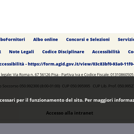
lboFornitori
Albo online
Concorsi e Selezioni
Servizi
R
Note Legali
Codice Disciplinare
Accessibilità
Co
ccessibilità - https://form.agid.gov.it/view/03c83bf0-93a0-11f
legale: Via Roma n. 67 56126 Pisa - Partiva Iva e Codice Fiscale: 0131086050
o Soccorso 050.992300 (8:00-01:00) CUP 050.995995 CUP Lib. Prof. 050.99
ecessari per il funzionamento del sito. Per maggiori informaz
Accesso alla intranet