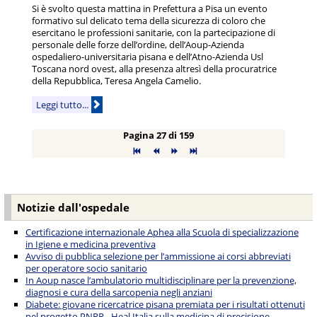
Si è svolto questa mattina in Prefettura a Pisa un evento
formativo sul delicato tema della sicurezza di coloro che
esercitano le professioni sanitarie, con la partecipazione di
personale delle forze dell’ordine, dell’Aoup-Azienda
ospedaliero-universitaria pisana e dell’Atno-Azienda Usl
Toscana nord ovest, alla presenza altresì della procuratrice
della Repubblica, Teresa Angela Camelio.
Leggi tutto...
Pagina 27 di 159
Notizie dall'ospedale
Certificazione internazionale Aphea alla Scuola di specializzazione
in Igiene e medicina preventiva
Avviso di pubblica selezione per l’ammissione ai corsi abbreviati
per operatore socio sanitario
In Aoup nasce l’ambulatorio multidisciplinare per la prevenzione,
diagnosi e cura della sarcopenia negli anziani
Diabete: giovane ricercatrice pisana premiata per i risultati ottenuti
nel progetto PNRR - Heal Italia sulla medicina di precisione