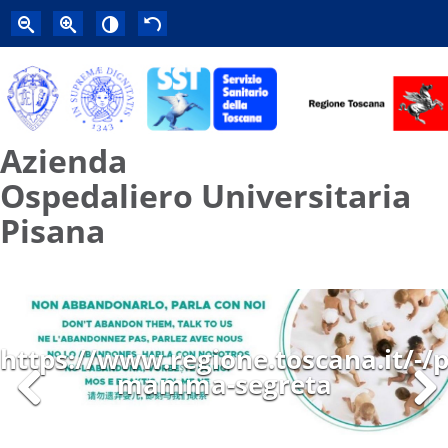
Azienda
Ospedaliero Universitaria
Pisana
https://www.regione.toscana.it/-/p
mamma-segreta
Previous
Next