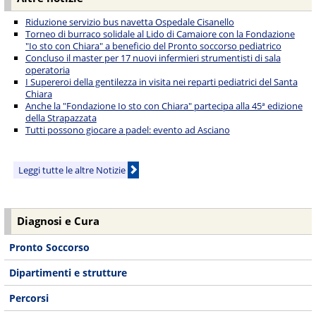
Riduzione servizio bus navetta Ospedale Cisanello
Torneo di burraco solidale al Lido di Camaiore con la Fondazione
"Io sto con Chiara" a beneficio del Pronto soccorso pediatrico
Concluso il master per 17 nuovi infermieri strumentisti di sala
operatoria
I Supereroi della gentilezza in visita nei reparti pediatrici del Santa
Chiara
Anche la "Fondazione Io sto con Chiara" partecipa alla 45ª edizione
della Strapazzata
Tutti possono giocare a padel: evento ad Asciano
Leggi tutte le altre Notizie
Diagnosi e Cura
Pronto Soccorso
Dipartimenti e strutture
Percorsi