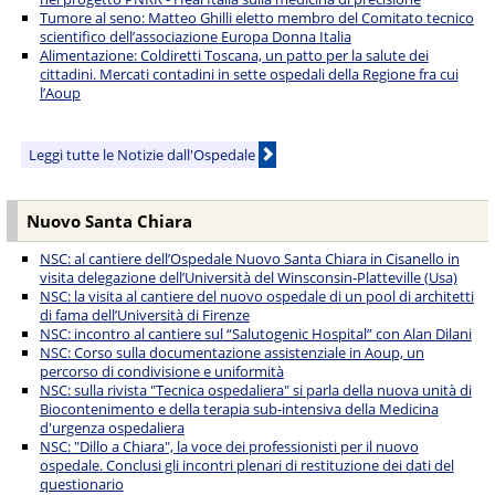
Tumore al seno: Matteo Ghilli eletto membro del Comitato tecnico
scientifico dell’associazione Europa Donna Italia
Alimentazione: Coldiretti Toscana, un patto per la salute dei
cittadini. Mercati contadini in sette ospedali della Regione fra cui
l’Aoup
Leggi tutte le Notizie dall'Ospedale
Nuovo Santa Chiara
NSC: al cantiere dell’Ospedale Nuovo Santa Chiara in Cisanello in
visita delegazione dell’Università del Winsconsin-Platteville (Usa)
NSC: la visita al cantiere del nuovo ospedale di un pool di architetti
di fama dell’Università di Firenze
NSC: incontro al cantiere sul “Salutogenic Hospital” con Alan Dilani
NSC: Corso sulla documentazione assistenziale in Aoup, un
percorso di condivisione e uniformità
NSC: sulla rivista "Tecnica ospedaliera" si parla della nuova unità di
Biocontenimento e della terapia sub-intensiva della Medicina
d'urgenza ospedaliera
NSC: "Dillo a Chiara", la voce dei professionisti per il nuovo
ospedale. Conclusi gli incontri plenari di restituzione dei dati del
questionario