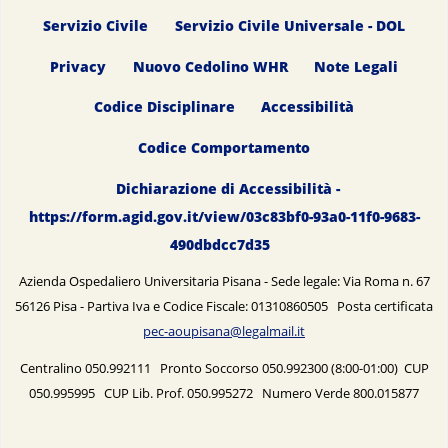
Servizio Civile
Servizio Civile Universale - DOL
Privacy
Nuovo Cedolino WHR
Note Legali
Codice Disciplinare
Accessibilità
Codice Comportamento
Dichiarazione di Accessibilità -
https://form.agid.gov.it/view/03c83bf0-93a0-11f0-9683-
490dbdcc7d35
Azienda Ospedaliero Universitaria Pisana - Sede legale: Via Roma n. 67
56126 Pisa - Partiva Iva e Codice Fiscale: 01310860505 Posta certificata
pec-aoupisana@legalmail.it
Centralino 050.992111 Pronto Soccorso 050.992300 (8:00-01:00) CUP
050.995995 CUP Lib. Prof. 050.995272 Numero Verde 800.015877