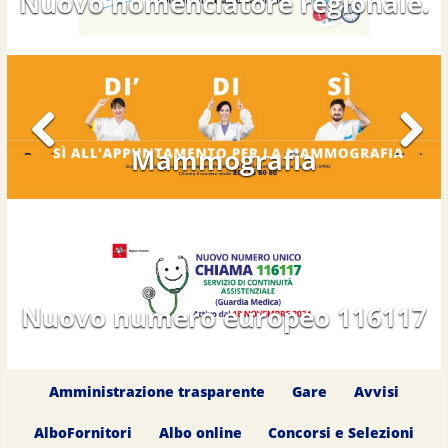
Nuovo nomenclatore regionale.
Previous
Next
Mammografia
Previous
Next
Nuovo numero europeo 116117
Amministrazione trasparente
Gare
Avvisi
AlboFornitori
Albo online
Concorsi e Selezioni