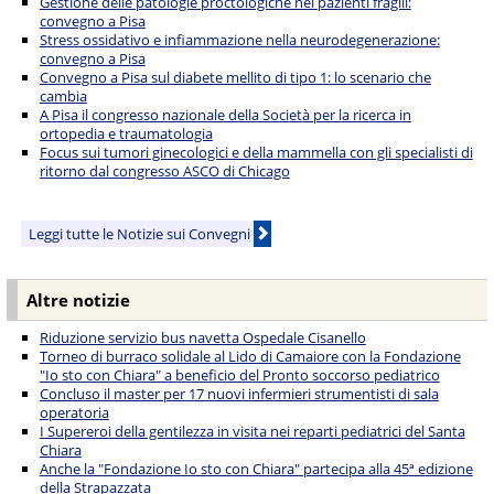
Gestione delle patologie proctologiche nei pazienti fragili:
convegno a Pisa
Stress ossidativo e infiammazione nella neurodegenerazione:
convegno a Pisa
Convegno a Pisa sul diabete mellito di tipo 1: lo scenario che
cambia
A Pisa il congresso nazionale della Società per la ricerca in
ortopedia e traumatologia
Focus sui tumori ginecologici e della mammella con gli specialisti di
ritorno dal congresso ASCO di Chicago
Leggi tutte le Notizie sui Convegni
Altre notizie
Riduzione servizio bus navetta Ospedale Cisanello
Torneo di burraco solidale al Lido di Camaiore con la Fondazione
"Io sto con Chiara" a beneficio del Pronto soccorso pediatrico
Concluso il master per 17 nuovi infermieri strumentisti di sala
operatoria
I Supereroi della gentilezza in visita nei reparti pediatrici del Santa
Chiara
Anche la "Fondazione Io sto con Chiara" partecipa alla 45ª edizione
della Strapazzata