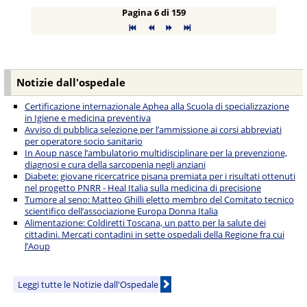
Pagina 6 di 159
Notizie dall'ospedale
Certificazione internazionale Aphea alla Scuola di specializzazione
in Igiene e medicina preventiva
Avviso di pubblica selezione per l’ammissione ai corsi abbreviati
per operatore socio sanitario
In Aoup nasce l’ambulatorio multidisciplinare per la prevenzione,
diagnosi e cura della sarcopenia negli anziani
Diabete: giovane ricercatrice pisana premiata per i risultati ottenuti
nel progetto PNRR - Heal Italia sulla medicina di precisione
Tumore al seno: Matteo Ghilli eletto membro del Comitato tecnico
scientifico dell’associazione Europa Donna Italia
Alimentazione: Coldiretti Toscana, un patto per la salute dei
cittadini. Mercati contadini in sette ospedali della Regione fra cui
l’Aoup
Leggi tutte le Notizie dall'Ospedale