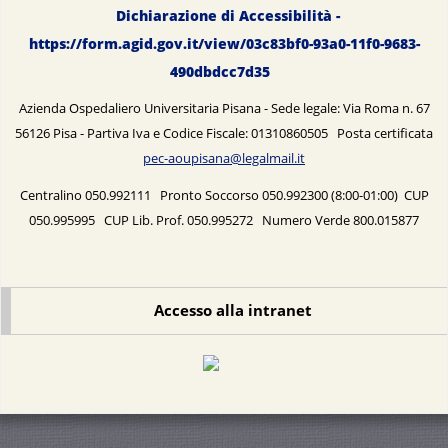
Dichiarazione di Accessibilità -
https://form.agid.gov.it/view/03c83bf0-93a0-11f0-9683-
490dbdcc7d35
Azienda Ospedaliero Universitaria Pisana - Sede legale: Via Roma n. 67
56126 Pisa - Partiva Iva e Codice Fiscale: 01310860505 Posta certificata
pec-aoupisana@legalmail.it
Centralino 050.992111 Pronto Soccorso 050.992300 (8:00-01:00) CUP
050.995995 CUP Lib. Prof. 050.995272 Numero Verde 800.015877
Accesso alla intranet