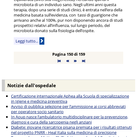
microbiota di un individuo sano. Negli ultimi anni questa
terapia, dopo una serie di studi clinici, è entrata nell’era della
medicina basata sull’evidenza, con tassi di guarigione che
arrivano anche al 100%, pur non disponendo ancora di studi
prospettici relativi all’influenza, sul lungo periodo, del
microbiota donato sulla fisiologia dell’ospite.
Leggi tutto...
Pagina 150 di 159
Notizie dall'ospedale
Certificazione internazionale Aphea alla Scuola di specializzazione
in Igiene e medicina preventiva
Avviso di pubblica selezione per l’ammissione ai corsi abbreviati
per operatore socio sanitario
In Aoup nasce l’ambulatorio multidisciplinare per la prevenzione,
diagnosi e cura della sarcopenia negli anziani
Diabete: giovane ricercatrice pisana premiata per i risultati ottenuti
nel progetto PNRR - Heal Italia sulla medicina di precisione