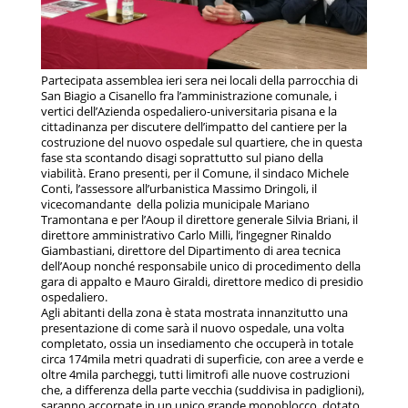
Partecipata assemblea ieri sera nei locali della parrocchia di
San Biagio a Cisanello fra l’amministrazione comunale, i
vertici dell’Azienda ospedaliero-universitaria pisana e la
cittadinanza per discutere dell’impatto del cantiere per la
costruzione del nuovo ospedale sul quartiere, che in questa
fase sta scontando disagi soprattutto sul piano della
viabilità. Erano presenti, per il Comune, il sindaco Michele
Conti, l’assessore all’urbanistica Massimo Dringoli, il
vicecomandante della polizia municipale Mariano
Tramontana e per l’Aoup il direttore generale Silvia Briani, il
direttore amministrativo Carlo Milli, l’ingegner Rinaldo
Giambastiani, direttore del Dipartimento di area tecnica
dell’Aoup nonché responsabile unico di procedimento della
gara di appalto e Mauro Giraldi, direttore medico di presidio
ospedaliero.
Agli abitanti della zona è stata mostrata innanzitutto una
presentazione di come sarà il nuovo ospedale, una volta
completato, ossia un insediamento che occuperà in totale
circa 174mila metri quadrati di superficie, con aree a verde e
oltre 4mila parcheggi, tutti limitrofi alle nuove costruzioni
che, a differenza della parte vecchia (suddivisa in padiglioni),
saranno accorpate in un unico grande monoblocco, dotato