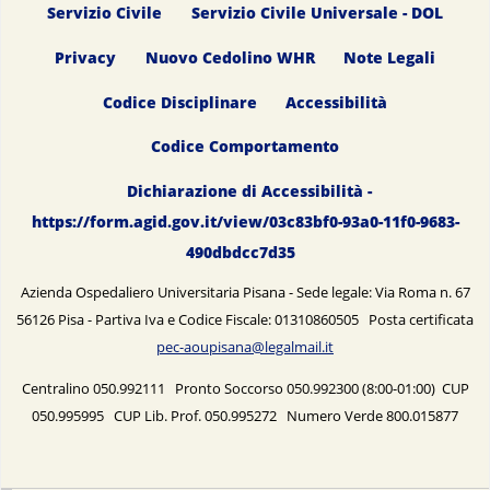
Servizio Civile
Servizio Civile Universale - DOL
Privacy
Nuovo Cedolino WHR
Note Legali
Codice Disciplinare
Accessibilità
Codice Comportamento
Dichiarazione di Accessibilità -
https://form.agid.gov.it/view/03c83bf0-93a0-11f0-9683-
490dbdcc7d35
Azienda Ospedaliero Universitaria Pisana - Sede legale: Via Roma n. 67
56126 Pisa - Partiva Iva e Codice Fiscale: 01310860505 Posta certificata
pec-aoupisana@legalmail.it
Centralino 050.992111 Pronto Soccorso 050.992300 (8:00-01:00) CUP
050.995995 CUP Lib. Prof. 050.995272 Numero Verde 800.015877