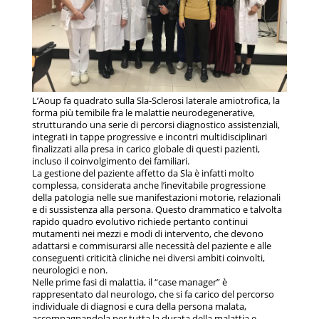
L’Aoup fa quadrato sulla Sla-Sclerosi laterale amiotrofica, la
forma più temibile fra le malattie neurodegenerative,
strutturando una serie di percorsi diagnostico assistenziali,
integrati in tappe progressive e incontri multidisciplinari
finalizzati alla presa in carico globale di questi pazienti,
incluso il coinvolgimento dei familiari.
La gestione del paziente affetto da Sla è infatti molto
complessa, considerata anche l’inevitabile progressione
della patologia nelle sue manifestazioni motorie, relazionali
e di sussistenza alla persona. Questo drammatico e talvolta
rapido quadro evolutivo richiede pertanto continui
mutamenti nei mezzi e modi di intervento, che devono
adattarsi e commisurarsi alle necessità del paziente e alle
conseguenti criticità cliniche nei diversi ambiti coinvolti,
neurologici e non.
Nelle prime fasi di malattia, il “case manager” è
rappresentato dal neurologo, che si fa carico del percorso
individuale di diagnosi e cura della persona malata,
accompagnandola per tutta la durata della malattia e