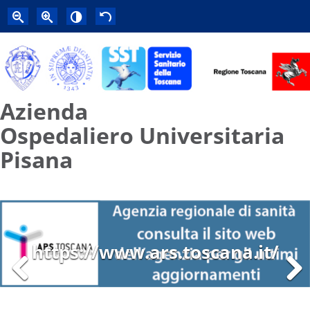
Azienda
Ospedaliero Universitaria
Pisana
https://www.ars.toscana.it/
Previous
Next