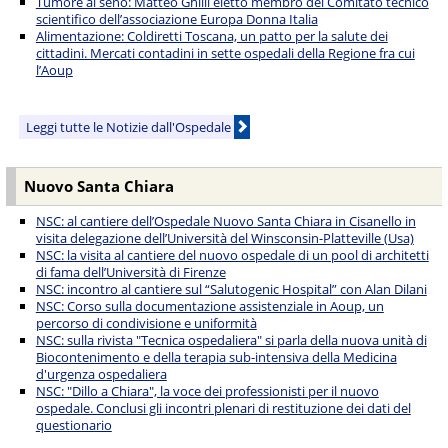
Tumore al seno: Matteo Ghilli eletto membro del Comitato tecnico
scientifico dell’associazione Europa Donna Italia
Alimentazione: Coldiretti Toscana, un patto per la salute dei
cittadini. Mercati contadini in sette ospedali della Regione fra cui
l’Aoup
Leggi tutte le Notizie dall'Ospedale
Nuovo Santa Chiara
NSC: al cantiere dell’Ospedale Nuovo Santa Chiara in Cisanello in
visita delegazione dell’Università del Winsconsin-Platteville (Usa)
NSC: la visita al cantiere del nuovo ospedale di un pool di architetti
di fama dell’Università di Firenze
NSC: incontro al cantiere sul “Salutogenic Hospital” con Alan Dilani
NSC: Corso sulla documentazione assistenziale in Aoup, un
percorso di condivisione e uniformità
NSC: sulla rivista "Tecnica ospedaliera" si parla della nuova unità di
Biocontenimento e della terapia sub-intensiva della Medicina
d'urgenza ospedaliera
NSC: "Dillo a Chiara", la voce dei professionisti per il nuovo
ospedale. Conclusi gli incontri plenari di restituzione dei dati del
questionario