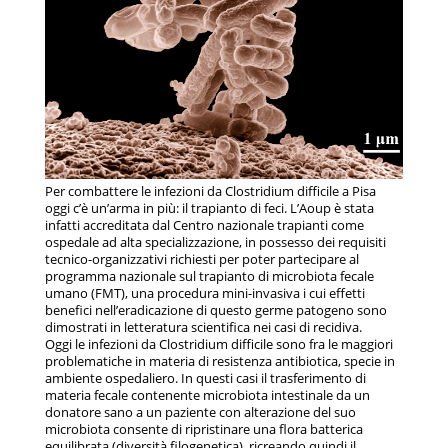
Per combattere le infezioni da Clostridium difficile a Pisa
oggi c’è un’arma in più: il trapianto di feci. L’Aoup è stata
infatti accreditata dal Centro nazionale trapianti come
ospedale ad alta specializzazione, in possesso dei requisiti
tecnico-organizzativi richiesti per poter partecipare al
programma nazionale sul trapianto di microbiota fecale
umano (FMT), una procedura mini-invasiva i cui effetti
benefici nell’eradicazione di questo germe patogeno sono
dimostrati in letteratura scientifica nei casi di recidiva.
Oggi le infezioni da Clostridium difficile sono fra le maggiori
problematiche in materia di resistenza antibiotica, specie in
ambiente ospedaliero. In questi casi il trasferimento di
materia fecale contenente microbiota intestinale da un
donatore sano a un paziente con alterazione del suo
microbiota consente di ripristinare una flora batterica
equilibrata (diversità filogenetica), ricreando quindi il