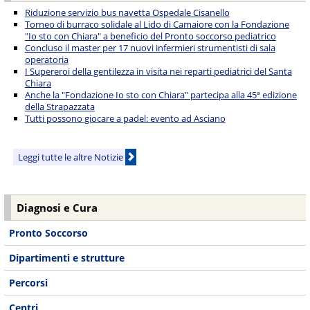
Riduzione servizio bus navetta Ospedale Cisanello
Torneo di burraco solidale al Lido di Camaiore con la Fondazione
"Io sto con Chiara" a beneficio del Pronto soccorso pediatrico
Concluso il master per 17 nuovi infermieri strumentisti di sala
operatoria
I Supereroi della gentilezza in visita nei reparti pediatrici del Santa
Chiara
Anche la "Fondazione Io sto con Chiara" partecipa alla 45ª edizione
della Strapazzata
Tutti possono giocare a padel: evento ad Asciano
Leggi tutte le altre Notizie
Diagnosi e Cura
Pronto Soccorso
Dipartimenti e strutture
Percorsi
Centri