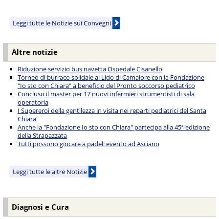
Leggi tutte le Notizie sui Convegni
Altre notizie
Riduzione servizio bus navetta Ospedale Cisanello
Torneo di burraco solidale al Lido di Camaiore con la Fondazione
"Io sto con Chiara" a beneficio del Pronto soccorso pediatrico
Concluso il master per 17 nuovi infermieri strumentisti di sala
operatoria
I Supereroi della gentilezza in visita nei reparti pediatrici del Santa
Chiara
Anche la "Fondazione Io sto con Chiara" partecipa alla 45ª edizione
della Strapazzata
Tutti possono giocare a padel: evento ad Asciano
Leggi tutte le altre Notizie
Diagnosi e Cura