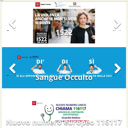
1522
Previous
Next
Sangue Occulto
Previous
Next
Nuovo numero europeo 116117