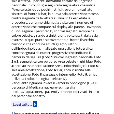
sala d’attesa. I pazienti dovranno entrare dall’ingresso
pedonale unico (nr. 2) e seguire la segnaletica che indica
l’Area celeste; dopo pochi metri si troveranno (sul lato
sinistro, di fronte al bar) la nuova sala accettazione/attesa,
contrassegnata dalla lettera C. Una volta espletate le
procedure, verranno chiamati a visita con il numero di
accettazione che compare sul display alla parete. Dovranno
quindi seguire il percorso D, contrassegnato sempre dal
colore celeste, girando a sinistra una volta usciti dalla sala
d’attesa. A quel punto si troveranno di fronte il vecchio
corridoio che conduce a tutti gli ambulatori
dell’Endocrinologia. In allegato una galleria fotografica
contrassegnata da numeri progressivi che indicano il
percorso da seguire (Foto
1
: nuovo ingresso pedonale; Foto
2
e
3
: segnaletica con percorso Area celeste - light blue; Foto
4
: area attesa e accettazione Area Endocrinologica; Foto
5
:
sala area accettazione; Foto
6
: Bar; Foto
7
: uscita sala
accettazione; Foto
8
: passaggio intermedio; Foto
9
: arrivo
nell’Area Endocrinologica - celeste D).
Per quanto riguarda invece il Percorso oncologico (H) e il
percorso di Medicina nucleare (scintigrafia
tiroidea/captazione), i pazienti verranno indirizzati “in loco”
dal personale addetto.
Leggi tutto...
Una camera sensorizzata per studiare