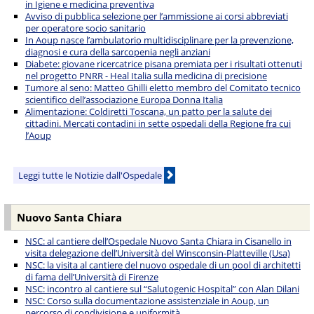
in Igiene e medicina preventiva
Avviso di pubblica selezione per l’ammissione ai corsi abbreviati
per operatore socio sanitario
In Aoup nasce l’ambulatorio multidisciplinare per la prevenzione,
diagnosi e cura della sarcopenia negli anziani
Diabete: giovane ricercatrice pisana premiata per i risultati ottenuti
nel progetto PNRR - Heal Italia sulla medicina di precisione
Tumore al seno: Matteo Ghilli eletto membro del Comitato tecnico
scientifico dell’associazione Europa Donna Italia
Alimentazione: Coldiretti Toscana, un patto per la salute dei
cittadini. Mercati contadini in sette ospedali della Regione fra cui
l’Aoup
Leggi tutte le Notizie dall'Ospedale
Nuovo Santa Chiara
NSC: al cantiere dell’Ospedale Nuovo Santa Chiara in Cisanello in
visita delegazione dell’Università del Winsconsin-Platteville (Usa)
NSC: la visita al cantiere del nuovo ospedale di un pool di architetti
di fama dell’Università di Firenze
NSC: incontro al cantiere sul “Salutogenic Hospital” con Alan Dilani
NSC: Corso sulla documentazione assistenziale in Aoup, un
percorso di condivisione e uniformità