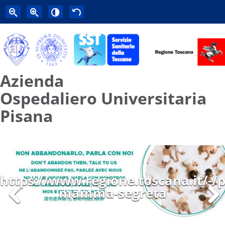
Azienda
Ospedaliero Universitaria
Pisana
https://www.regione.toscana.it/-/p
mamma-segreta
Previous
Next