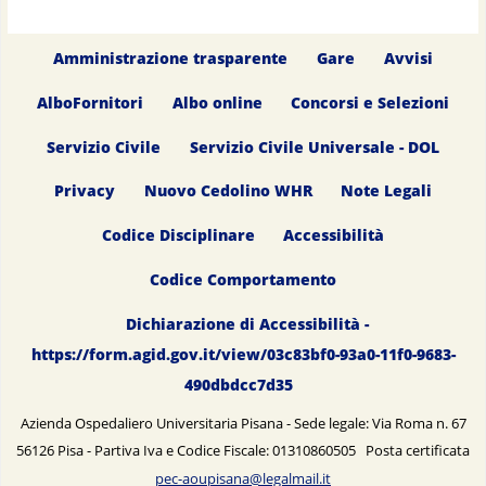
Amministrazione trasparente
Gare
Avvisi
AlboFornitori
Albo online
Concorsi e Selezioni
Servizio Civile
Servizio Civile Universale - DOL
Privacy
Nuovo Cedolino WHR
Note Legali
Codice Disciplinare
Accessibilità
Codice Comportamento
Dichiarazione di Accessibilità -
https://form.agid.gov.it/view/03c83bf0-93a0-11f0-9683-
490dbdcc7d35
Azienda Ospedaliero Universitaria Pisana - Sede legale: Via Roma n. 67
56126 Pisa - Partiva Iva e Codice Fiscale: 01310860505 Posta certificata
pec-aoupisana@legalmail.it