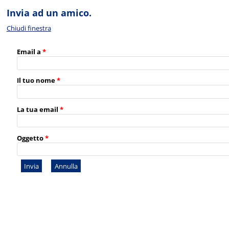
Invia ad un amico.
Chiudi finestra
Email a
*
Il tuo nome
*
La tua email
*
Oggetto
*
Invia
Annulla