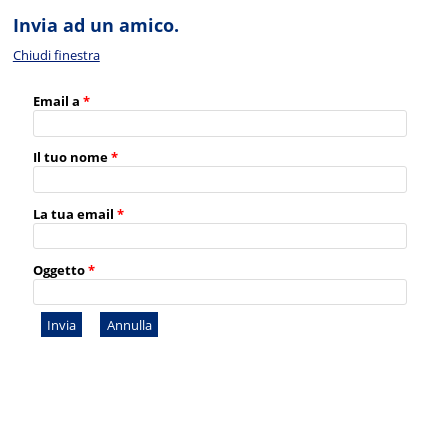
Invia ad un amico.
Chiudi finestra
Email a
*
Il tuo nome
*
La tua email
*
Oggetto
*
Invia
Annulla