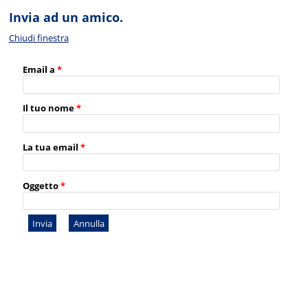
Invia ad un amico.
Chiudi finestra
Email a
*
Il tuo nome
*
La tua email
*
Oggetto
*
Invia
Annulla