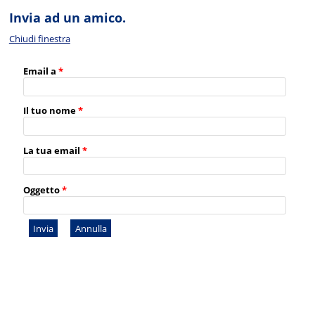
Invia ad un amico.
Chiudi finestra
Email a
*
Il tuo nome
*
La tua email
*
Oggetto
*
Invia
Annulla