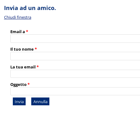
Invia ad un amico.
Chiudi finestra
Email a
*
Il tuo nome
*
La tua email
*
Oggetto
*
Invia
Annulla